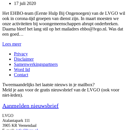
17 juli 2020
Het EHBO-team (Eerste Hulp Bij Ongenoegen) van de LVGO wil
ook in corona-tijd groepen van dienst zijn. In maart moesten we
onze activiteiten bij woongemeenschappen abrupt onderbreken.
Daarna bleef het lang stil op het mailadres ehbo@lvgo.nl. Was dat
een goed…
Hulp
Lees meer
bij
Privacy
ongenoegen
Disclaimer
Samenwerkingspartners
Word lid
Contact
Tweemaandelijks het laatste nieuws in je mailbox?
Meld je aan voor de gratis nieuwsbrief van de LVGO (ook voor
niet-leden).
Aanmelden nieuwsbrief
LVGO
Atalantapark 111
3905 KR Veenendaal