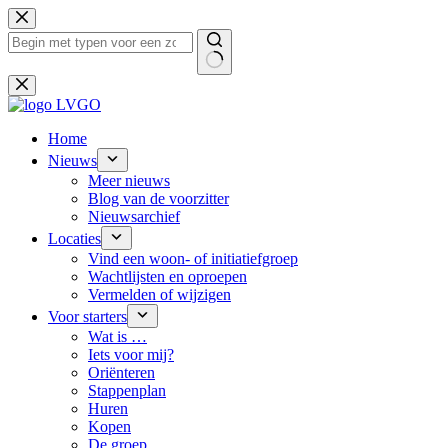
Ga
naar
de
inhoud
Geen
resultaten
Home
Nieuws
Meer nieuws
Blog van de voorzitter
Nieuwsarchief
Locaties
Vind een woon- of initiatiefgroep
Wachtlijsten en oproepen
Vermelden of wijzigen
Voor starters
Wat is …
Iets voor mij?
Oriënteren
Stappenplan
Huren
Kopen
De groep