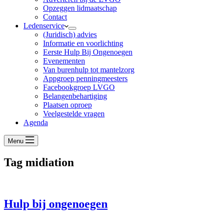
Opzeggen lidmaatschap
Contact
Ledenservice
(Juridisch) advies
Informatie en voorlichting
Eerste Hulp Bij Ongenoegen
Evenementen
Van burenhulp tot mantelzorg
Appgroep penningmeesters
Facebookgroep LVGO
Belangenbehartiging
Plaatsen oproep
Veelgestelde vragen
Agenda
Menu
Tag
midiation
Hulp bij ongenoegen