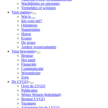
Wachtlijsten en oproepen
Vermelden of wijzigen
Voor starters
Wat is …
Iets voor mij?
Oriënteren
Stappenplan
Huren
Kopen
De groep
Andere woonvarianten
Voor bewoners
Bestuur
Het pand
Financiën
Communicatie
Woonplezier
Zorg
De LVGO
Over de LVGO
Publicaties
Wijzer Wonen (ledenblad)
Bestuur LVGO
Vacatures
Adverteren bij de LVGO