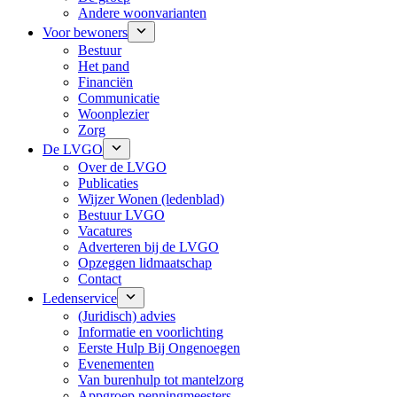
Andere woonvarianten
Voor bewoners
Bestuur
Het pand
Financiën
Communicatie
Woonplezier
Zorg
De LVGO
Over de LVGO
Publicaties
Wijzer Wonen (ledenblad)
Bestuur LVGO
Vacatures
Adverteren bij de LVGO
Opzeggen lidmaatschap
Contact
Ledenservice
(Juridisch) advies
Informatie en voorlichting
Eerste Hulp Bij Ongenoegen
Evenementen
Van burenhulp tot mantelzorg
Appgroep penningmeesters