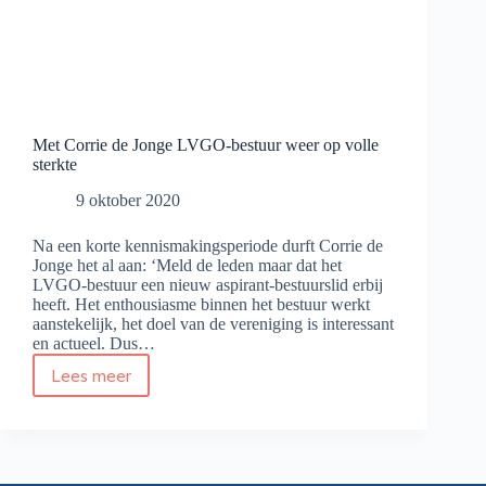
Met Corrie de Jonge LVGO-bestuur weer op volle
sterkte
9 oktober 2020
Na een korte kennismakingsperiode durft Corrie de
Jonge het al aan: ‘Meld de leden maar dat het
LVGO-bestuur een nieuw aspirant-bestuurslid erbij
heeft. Het enthousiasme binnen het bestuur werkt
aanstekelijk, het doel van de vereniging is interessant
en actueel. Dus…
Lees meer
Met
Corrie
de
Jonge
LVGO-