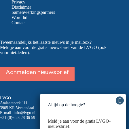
bestuur
Privacy
weer
Disclaimer
op
Samenwerkingspartners
volle
Word lid
sterkte
Contact
Tweemaandelijks het laatste nieuws in je mailbox?
Meld je aan voor de gratis nieuwsbrief van de LVGO (ook
voor niet-leden).
Aanmelden nieuwsbrief
LVGO
Atalantapark 111
Altijd op de hoogte?
3905 KR Veenendaal
E-mail:
info@lvgo.nl
+31 (0)6 28 28 36 59
Meld je aan voor de gratis LVGO-
nieuwsbrief!