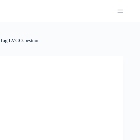
Ga
naar
de
inhoud
Tag
LVGO-bestuur