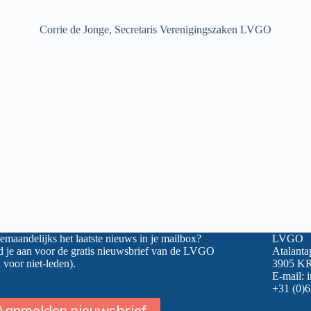
Corrie de Jonge, Secretaris Verenigingszaken LVGO
maandelijks het laatste nieuws in je mailbox?
LVGO
 je aan voor de gratis nieuwsbrief van de LVGO
Atalanta
 voor niet-leden).
3905 KR
E-mail:
+31 (0)6
Aanmelden nieuwsbrief