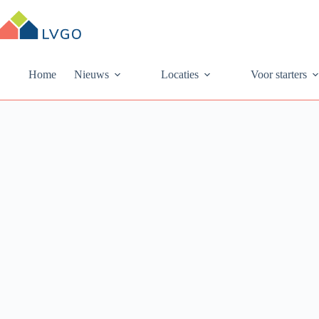
Ga
naar
de
inhoud
Home
Nieuws
Locaties
Voor starters