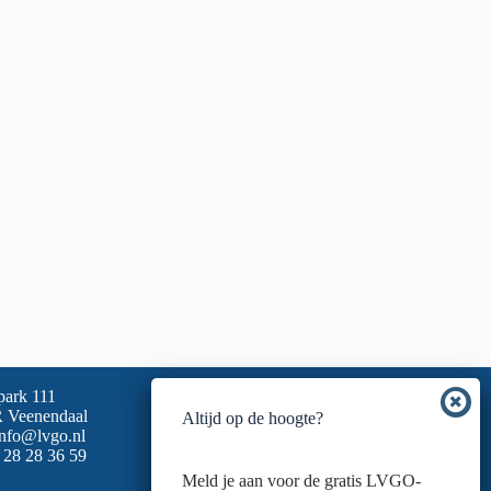
park 111
 Veenendaal
Altijd op de hoogte?
info@lvgo.nl
 28 28 36 59
Meld je aan voor de gratis LVGO-