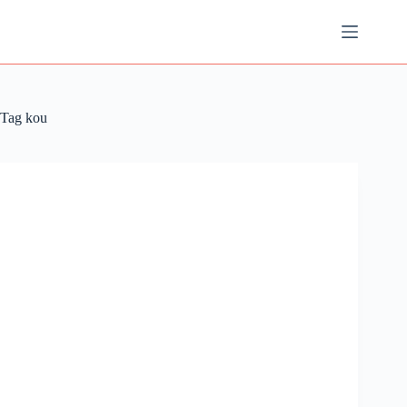
Ga
naar
de
inhoud
Tag
kou