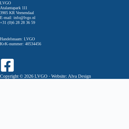
LVGO
Atalantapark 111
3905 KR Veenendaal
E-mail:
info@lvgo.nl
+31 (0)6 28 28 36 59
Handelsnaam: LVGO
KvK-nummer: 40534456
Copyright © 2026 LVGO · Website:
Alva Design
Altijd op de hoogte?
Meld je aan voor de gratis LVGO-nieuwsbrief!
Iedere twee maanden, voor leden en niet-leden.
Aanmelden