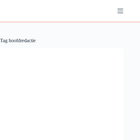
Ga
naar
de
inhoud
Tag
hoofdredactie