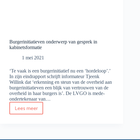
Burgerinitiatieven onderwerp van gesprek in
kabinetsformatie
1 mei 2021
‘Te vaak is een burgerinitiatief nu een ‘hordeloop’.’
In zijn eindrapport schrijft informateur Tjeenk
Willink dat ‘erkenning en steun van de overheid aan
burgerinitiatieven een blijk van vertrouwen van de
overheid in haar burgers is’. De LVGO is mede-
ondertekenaar van…
Lees meer
Burgerinitiatieven
onderwerp
van
gesprek
in