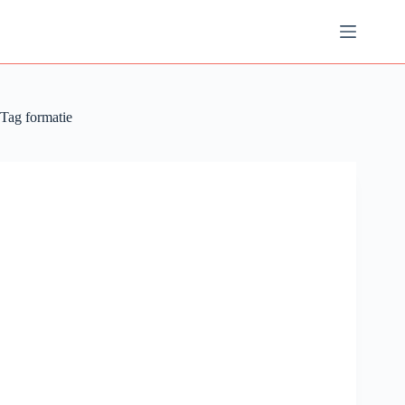
Ga
naar
de
inhoud
Tag
formatie