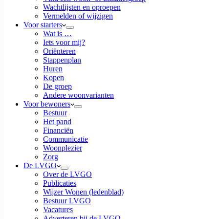
Wachtlijsten en oproepen
Vermelden of wijzigen
Voor starters
Wat is …
Iets voor mij?
Oriënteren
Stappenplan
Huren
Kopen
De groep
Andere woonvarianten
Voor bewoners
Bestuur
Het pand
Financiën
Communicatie
Woonplezier
Zorg
De LVGO
Over de LVGO
Publicaties
Wijzer Wonen (ledenblad)
Bestuur LVGO
Vacatures
Adverteren bij de LVGO