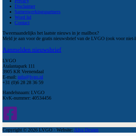
Privacy
Disclaimer
Samenwerkingspartners
Word lid
Contact
Tweemaandelijks het laatste nieuws in je mailbox?
Meld je aan voor de gratis nieuwsbrief van de LVGO (ook voor niet-l
Aanmelden nieuwsbrief
LVGO
Atalantapark 111
3905 KR Veenendaal
E-mail:
info@lvgo.nl
+31 (0)6 28 28 36 59
Handelsnaam: LVGO
KvK-nummer: 40534456
Copyright © 2026 LVGO · Website:
Alva Design