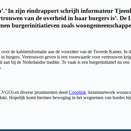
p’.’ In zijn eindrapport schrijft informateur Tjee
ertrouwen van de overheid in haar burgers is’. D
men burgerinitiatieven zoals woongemeenschappen 
t over de kabinetsformatie aan de voorzitter van de Tweede Kamer. In di
n in burgers. Vertrouwen geven is een voorwaarde voor vertrouwen krijg
t aan bij de Nederlandse traditie. Te vaak is een burgerinitiatief nu een
.
e LVGO) en diverse prominenten deed
Cooplink,
kennisnetwerk woonco
gelukt. Hopelijk komt hiermee beweging in het wegnemen van hordes 