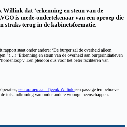
nk Willink dat ‘erkenning en steun van de
e LVGO is mede-ondertekenaar van een oproep die
straks terug in de kabinetsformatie.
t rapport staat onder andere: ‘De burger zal de overheid alleen
en.’ (…) ‘Erkenning en steun van de overheid aan burgerinitiatieven
 ‘hordenloop’.’ Een pleidooi dus voor het beter faciliteren van
öperaties,
een oproep aan Tjeenk Willink
een passage ten behoeve
bij de totstandkoming van onder andere woongemeenschappen.