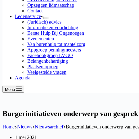
Opzeggen lidmaatschap
Contact
Ledenservice
(Juridisch) advies
Informatie en voorlichting
Eerste Hulp Bij Ongenoegen
Evenementen
Van burenhulp tot mantelzorg
Appgroep penningmeesters
Facebookgroep LVGO
Belangenbehartiging
Plaatsen oproep
Veelgestelde vragen
Agenda
Menu
Burgerinitiatieven onderwerp van gesprek
Home
Nieuws
Nieuwsarchief
Burgerinitiatieven onderwerp van ges
1 mei 2021