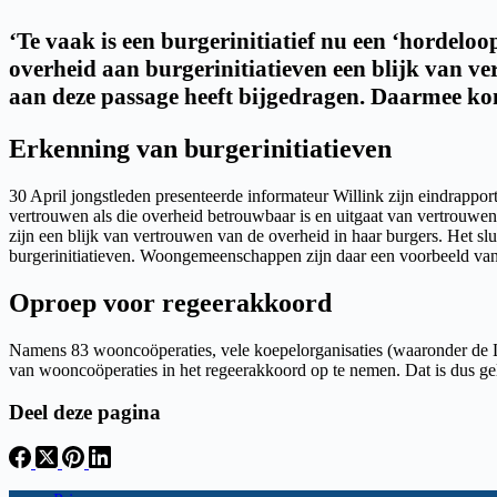
‘Te vaak is een burgerinitiatief nu een ‘hordeloo
overheid aan burgerinitiatieven een blijk van v
aan deze passage heeft bijgedragen. Daarmee ko
Erkenning van burgerinitiatieven
30 April jongstleden presenteerde informateur Willink zijn eindrappor
vertrouwen als die overheid betrouwbaar is en uitgaat van vertrouwe
zijn een blijk van vertrouwen van de overheid in haar burgers. Het slui
burgerinitiatieven. Woongemeenschappen zijn daar een voorbeeld van
Oproep voor regeerakkoord
Namens 83 wooncoöperaties, vele koepelorganisaties (waaronder d
van wooncoöperaties in het regeerakkoord op te nemen. Dat is dus 
Deel deze pagina