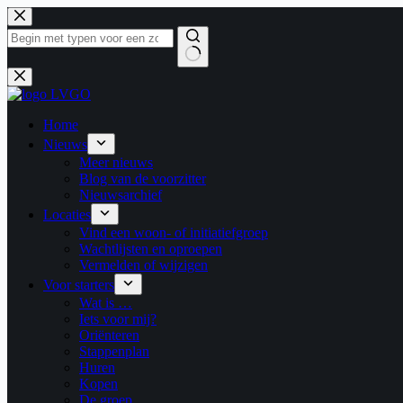
Ga
naar
de
inhoud
Geen
resultaten
Home
Nieuws
Meer nieuws
Blog van de voorzitter
Nieuwsarchief
Locaties
Vind een woon- of initiatiefgroep
Wachtlijsten en oproepen
Vermelden of wijzigen
Voor starters
Wat is …
Iets voor mij?
Oriënteren
Stappenplan
Huren
Kopen
De groep