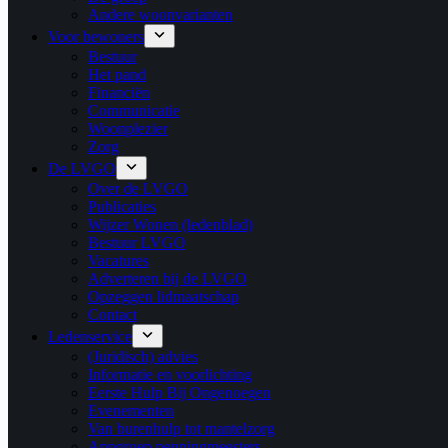
Andere woonvarianten
Voor bewoners
Bestuur
Het pand
Financiën
Communicatie
Woonplezier
Zorg
De LVGO
Over de LVGO
Publicaties
Wijzer Wonen (ledenblad)
Bestuur LVGO
Vacatures
Adverteren bij de LVGO
Opzeggen lidmaatschap
Contact
Ledenservice
(Juridisch) advies
Informatie en voorlichting
Eerste Hulp Bij Ongenoegen
Evenementen
Van burenhulp tot mantelzorg
Appgroep penningmeesters