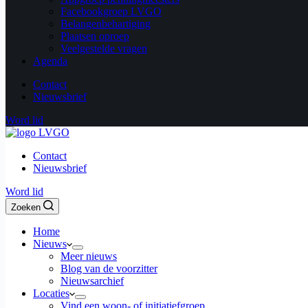
Facebookgroep LVGO
Belangenbehartiging
Plaatsen oproep
Veelgestelde vragen
Agenda
Contact
Nieuwsbrief
Word lid
Contact
Nieuwsbrief
Word lid
Zoeken
Home
Nieuws
Meer nieuws
Blog van de voorzitter
Nieuwsarchief
Locaties
Vind een woon- of initiatiefgroep