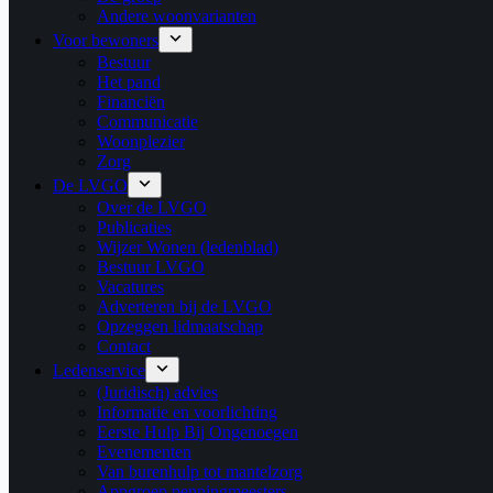
Andere woonvarianten
Voor bewoners
Bestuur
Het pand
Financiën
Communicatie
Woonplezier
Zorg
De LVGO
Over de LVGO
Publicaties
Wijzer Wonen (ledenblad)
Bestuur LVGO
Vacatures
Adverteren bij de LVGO
Opzeggen lidmaatschap
Contact
Ledenservice
(Juridisch) advies
Informatie en voorlichting
Eerste Hulp Bij Ongenoegen
Evenementen
Van burenhulp tot mantelzorg
Appgroep penningmeesters