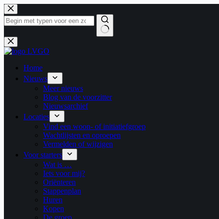
Ga
naar
de
inhoud
Geen
resultaten
Home
Nieuws
Meer nieuws
Blog van de voorzitter
Nieuwsarchief
Locaties
Vind een woon- of initiatiefgroep
Wachtlijsten en oproepen
Vermelden of wijzigen
Voor starters
Wat is …
Iets voor mij?
Oriënteren
Stappenplan
Huren
Kopen
De groep