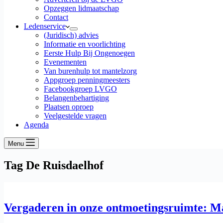
Opzeggen lidmaatschap
Contact
Ledenservice
(Juridisch) advies
Informatie en voorlichting
Eerste Hulp Bij Ongenoegen
Evenementen
Van burenhulp tot mantelzorg
Appgroep penningmeesters
Facebookgroep LVGO
Belangenbehartiging
Plaatsen oproep
Veelgestelde vragen
Agenda
Menu
Tag
De Ruisdaelhof
Vergaderen in onze ontmoetingsruimte: M