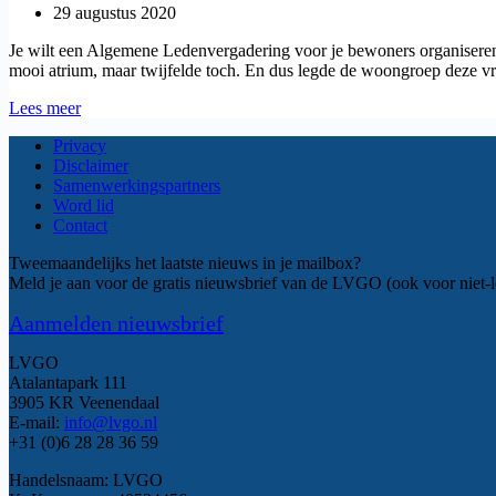
29 augustus 2020
Je wilt een Algemene Ledenvergadering voor je bewoners organiseren,
mooi atrium, maar twijfelde toch. En dus legde de woongroep deze 
Vergaderen
Lees meer
in
Privacy
onze
Disclaimer
ontmoetingsruimte:
Samenwerkingspartners
Mag
Word lid
dat?
Contact
Tweemaandelijks het laatste nieuws in je mailbox?
Meld je aan voor de gratis nieuwsbrief van de LVGO (ook voor niet-l
Aanmelden nieuwsbrief
LVGO
Atalantapark 111
3905 KR Veenendaal
E-mail:
info@lvgo.nl
+31 (0)6 28 28 36 59
Handelsnaam: LVGO