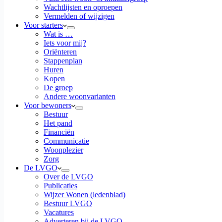
Wachtlijsten en oproepen
Vermelden of wijzigen
Voor starters
Wat is …
Iets voor mij?
Oriënteren
Stappenplan
Huren
Kopen
De groep
Andere woonvarianten
Voor bewoners
Bestuur
Het pand
Financiën
Communicatie
Woonplezier
Zorg
De LVGO
Over de LVGO
Publicaties
Wijzer Wonen (ledenblad)
Bestuur LVGO
Vacatures
Adverteren bij de LVGO