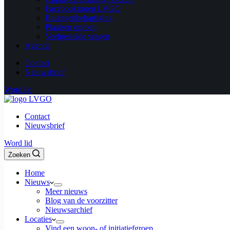
Facebookgroep LVGO
Belangenbehartiging
Plaatsen oproep
Veelgestelde vragen
Agenda
Contact
Nieuwsbrief
Word lid
Contact
Nieuwsbrief
Word lid
Zoeken
Home
Nieuws
Meer nieuws
Blog van de voorzitter
Nieuwsarchief
Locaties
Vind een woon- of initiatiefgroep