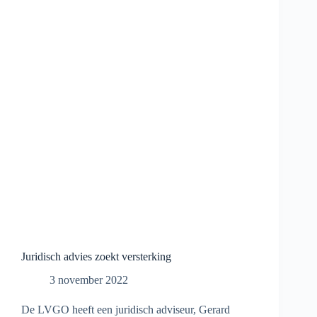
om
regels
te
snappen’
Juridisch advies zoekt versterking
3 november 2022
De LVGO heeft een juridisch adviseur, Gerard