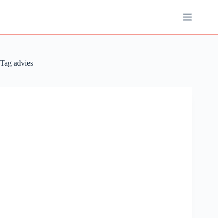
Ga
naar
de
inhoud
Tag
advies