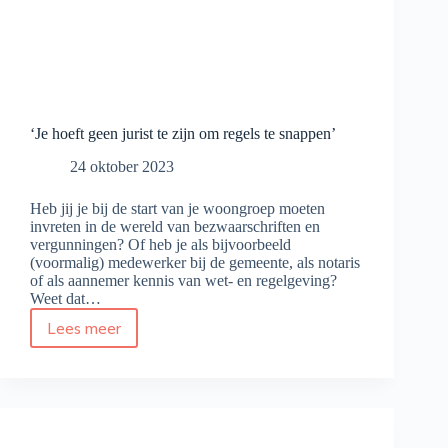
‘Je hoeft geen jurist te zijn om regels te snappen’
24 oktober 2023
Heb jij je bij de start van je woongroep moeten
invreten in de wereld van bezwaarschriften en
vergunningen? Of heb je als bijvoorbeeld
(voormalig) medewerker bij de gemeente, als notaris
of als aannemer kennis van wet- en regelgeving?
Weet dat…
Lees meer
‘Je
hoeft
geen
jurist
te
zijn