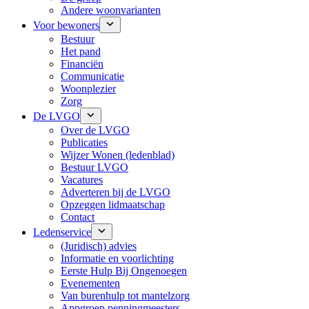
Andere woonvarianten
Voor bewoners
Bestuur
Het pand
Financiën
Communicatie
Woonplezier
Zorg
De LVGO
Over de LVGO
Publicaties
Wijzer Wonen (ledenblad)
Bestuur LVGO
Vacatures
Adverteren bij de LVGO
Opzeggen lidmaatschap
Contact
Ledenservice
(Juridisch) advies
Informatie en voorlichting
Eerste Hulp Bij Ongenoegen
Evenementen
Van burenhulp tot mantelzorg
Appgroep penningmeesters