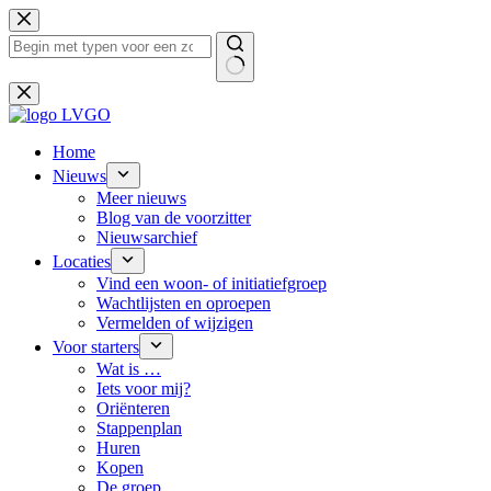
Ga
naar
de
inhoud
Geen
resultaten
Home
Nieuws
Meer nieuws
Blog van de voorzitter
Nieuwsarchief
Locaties
Vind een woon- of initiatiefgroep
Wachtlijsten en oproepen
Vermelden of wijzigen
Voor starters
Wat is …
Iets voor mij?
Oriënteren
Stappenplan
Huren
Kopen
De groep