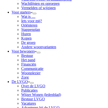
Wachtlijsten en oproepen
Vermelden of wijzigen
Voor starters
Wat is …
Iets voor mij?
Oriënteren
Stappenplan
Huren
Kopen
De groep
Andere woonvarianten
Voor bewoners
Bestuur
Het pand
Financiën
Communicatie
Woonplezier
Zorg
De LVGO
Over de LVGO
Publicaties
Wijzer Wonen (ledenblad)
Bestuur LVGO
Vacatures
Adverteren bij de LVGO