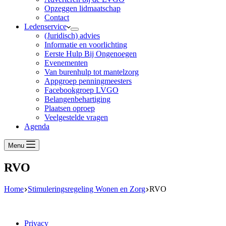
Opzeggen lidmaatschap
Contact
Ledenservice
(Juridisch) advies
Informatie en voorlichting
Eerste Hulp Bij Ongenoegen
Evenementen
Van burenhulp tot mantelzorg
Appgroep penningmeesters
Facebookgroep LVGO
Belangenbehartiging
Plaatsen oproep
Veelgestelde vragen
Agenda
Menu
RVO
Home
Stimuleringsregeling Wonen en Zorg
RVO
Privacy