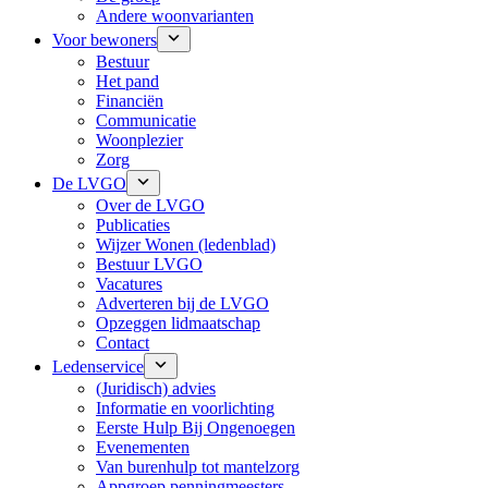
Andere woonvarianten
Voor bewoners
Bestuur
Het pand
Financiën
Communicatie
Woonplezier
Zorg
De LVGO
Over de LVGO
Publicaties
Wijzer Wonen (ledenblad)
Bestuur LVGO
Vacatures
Adverteren bij de LVGO
Opzeggen lidmaatschap
Contact
Ledenservice
(Juridisch) advies
Informatie en voorlichting
Eerste Hulp Bij Ongenoegen
Evenementen
Van burenhulp tot mantelzorg
Appgroep penningmeesters