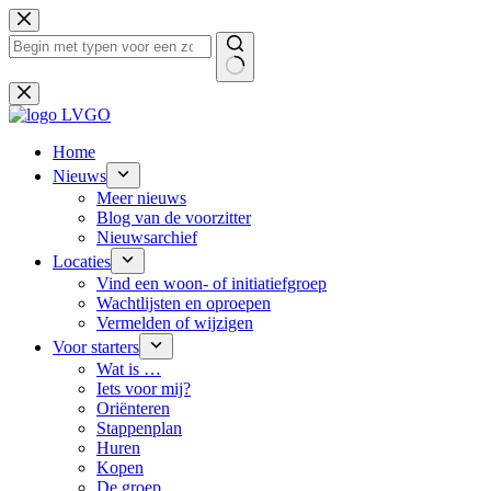
Ga
naar
de
inhoud
Geen
resultaten
Home
Nieuws
Meer nieuws
Blog van de voorzitter
Nieuwsarchief
Locaties
Vind een woon- of initiatiefgroep
Wachtlijsten en oproepen
Vermelden of wijzigen
Voor starters
Wat is …
Iets voor mij?
Oriënteren
Stappenplan
Huren
Kopen
De groep