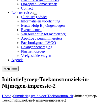
Opzeggen lidmaatschap
Contact
Ledenservice
(Juridisch) advies
Informatie en voorlichting
Eerste Hulp Bij Ongenoegen
Evenementen
Van burenhulp tot mantelzorg
Appgroep penningmeesters
Facebookgroep LVGO
Belangenbehartiging
Plaatsen oproep
Veelgestelde vragen
Agenda
Menu
Initiatiefgroep-Toekomstmuziek-in-
Nijmegen-impressie-2
Home
Stimuleringsgeld voor Toekomstmuziek
Initiatiefgroep-
Toekomstmuziek-in-Nijmegen-impressie-2