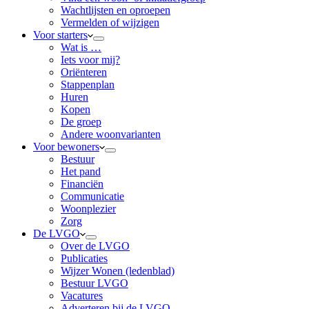
Wachtlijsten en oproepen
Vermelden of wijzigen
Voor starters
Wat is …
Iets voor mij?
Oriënteren
Stappenplan
Huren
Kopen
De groep
Andere woonvarianten
Voor bewoners
Bestuur
Het pand
Financiën
Communicatie
Woonplezier
Zorg
De LVGO
Over de LVGO
Publicaties
Wijzer Wonen (ledenblad)
Bestuur LVGO
Vacatures
Adverteren bij de LVGO