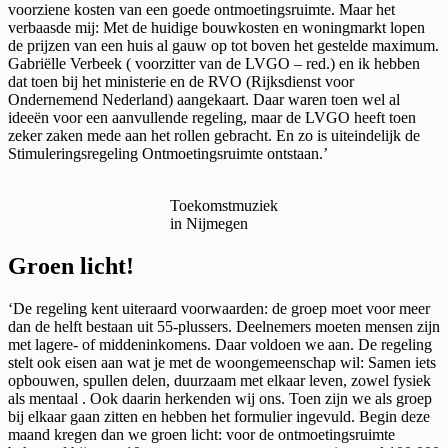
voorziene kosten van een goede ontmoetingsruimte. Maar het
verbaasde mij: Met de huidige bouwkosten en woningmarkt lopen
de prijzen van een huis al gauw op tot boven het gestelde maximum.
Gabriëlle Verbeek ( voorzitter van de LVGO – red.) en ik hebben
dat toen bij het ministerie en de RVO (Rijksdienst voor
Ondernemend Nederland) aangekaart. Daar waren toen wel al
ideeën voor een aanvullende regeling, maar de LVGO heeft toen
zeker zaken mede aan het rollen gebracht. En zo is uiteindelijk de
Stimuleringsregeling Ontmoetingsruimte ontstaan.’
Toekomstmuziek
in Nijmegen
Groen licht!
‘De regeling kent uiteraard voorwaarden: de groep moet voor meer
dan de helft bestaan uit 55-plussers. Deelnemers moeten mensen zijn
met lagere- of middeninkomens. Daar voldoen we aan. De regeling
stelt ook eisen aan wat je met de woongemeenschap wil: Samen iets
opbouwen, spullen delen, duurzaam met elkaar leven, zowel fysiek
als mentaal . Ook daarin herkenden wij ons. Toen zijn we als groep
bij elkaar gaan zitten en hebben het formulier ingevuld. Begin deze
maand kregen dan we groen licht: voor de ontmoetingsruimte