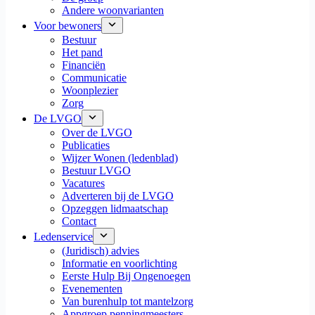
Andere woonvarianten
Voor bewoners
Bestuur
Het pand
Financiën
Communicatie
Woonplezier
Zorg
De LVGO
Over de LVGO
Publicaties
Wijzer Wonen (ledenblad)
Bestuur LVGO
Vacatures
Adverteren bij de LVGO
Opzeggen lidmaatschap
Contact
Ledenservice
(Juridisch) advies
Informatie en voorlichting
Eerste Hulp Bij Ongenoegen
Evenementen
Van burenhulp tot mantelzorg
Appgroep penningmeesters