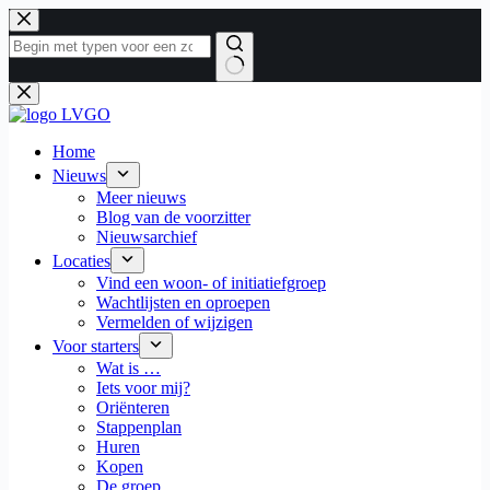
Ga
naar
de
inhoud
Geen
resultaten
Home
Nieuws
Meer nieuws
Blog van de voorzitter
Nieuwsarchief
Locaties
Vind een woon- of initiatiefgroep
Wachtlijsten en oproepen
Vermelden of wijzigen
Voor starters
Wat is …
Iets voor mij?
Oriënteren
Stappenplan
Huren
Kopen
De groep