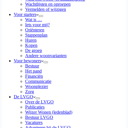
Wachtlijsten en oproepen
Vermelden of wijzigen
Voor starters
Wat is …
Iets voor mij?
Oriënteren
Stappenplan
Huren
Kopen
De groep
Andere woonvarianten
Voor bewoners
Bestuur
Het pand
Financiën
Communicatie
Woonplezier
Zorg
De LVGO
Over de LVGO
Publicaties
Wijzer Wonen (ledenblad)
Bestuur LVGO
Vacatures
Adverteren bij de LVGO