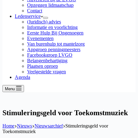
Opzeggen lidmaatschap
Contact
Ledenservice
(Juridisch) advies
Informatie en voorlichting
Eerste Hulp Bij Ongenoegen
Evenementen
Van burenhulp tot mantelzorg
Appgroep penningmeesters
Facebookgroep LVGO
Belangenbehartiging
Plaatsen oproep
Veelgestelde vragen
Agenda
Menu
Stimuleringsgeld voor Toekomstmuziek
Home
Nieuws
Nieuwsarchief
Stimuleringsgeld voor
Toekomstmuziek