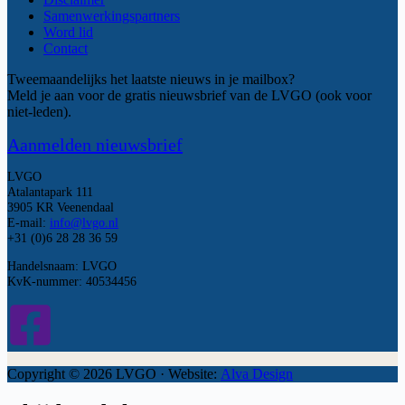
Samenwerkingspartners
Word lid
Contact
Tweemaandelijks het laatste nieuws in je mailbox?
Meld je aan voor de gratis nieuwsbrief van de LVGO (ook voor
niet-leden).
Aanmelden nieuwsbrief
LVGO
Atalantapark 111
3905 KR Veenendaal
E-mail:
info@lvgo.nl
+31 (0)6 28 28 36 59
Handelsnaam: LVGO
KvK-nummer: 40534456
Copyright © 2026 LVGO · Website:
Alva Design