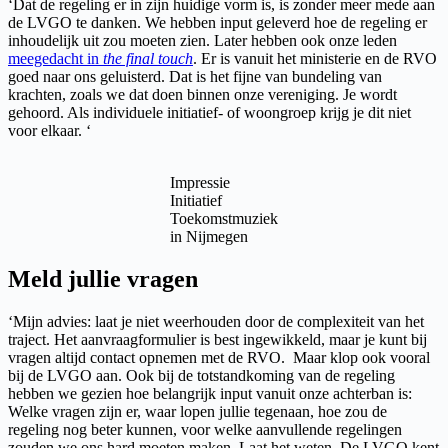
‘Dat de regeling er in zijn huidige vorm is, is zonder meer mede aan
de LVGO te danken. We hebben input geleverd hoe de regeling er
inhoudelijk uit zou moeten zien. Later hebben ook onze leden
meegedacht in
the final touch
. Er is vanuit het ministerie en de RVO
goed naar ons geluisterd. Dat is het fijne van bundeling van
krachten, zoals we dat doen binnen onze vereniging. Je wordt
gehoord. Als individuele initiatief- of woongroep krijg je dit niet
voor elkaar. ‘
Impressie
Initiatief
Toekomstmuziek
in Nijmegen
Meld jullie vragen
‘Mijn advies: laat je niet weerhouden door de complexiteit van het
traject. Het aanvraagformulier is best ingewikkeld, maar je kunt bij
vragen altijd contact opnemen met de RVO. Maar klop ook vooral
bij de LVGO aan. Ook bij de totstandkoming van de regeling
hebben we gezien hoe belangrijk input vanuit onze achterban is:
Welke vragen zijn er, waar lopen jullie tegenaan, hoe zou de
regeling nog beter kunnen, voor welke aanvullende regelingen
zouden we ons hard moeten maken. Laat het weten. De LVGO kent