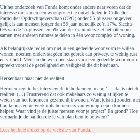
Uit het onderzoek van Funda komt onder andere naar voren dat de
interesse om samen een woonproject te ontwikkelen in Collectief
Particulier Opdrachtgeverschap (CPO) onder 55-plussers ongeveer
gelijk is aan mensen jonger dan 55 jaar, namelijk zo’n 17%. Slechts
6% van de 55-plussers en 5% van de 55-minners ziet het zitten om
samen met anderen ruimtes te delen in één wooncomplex of woning.
Als belangrijkste reden om niet in een gedeelde woonvorm te willen
wonen, noemen ondervraagden het gebrek aan privacy, te weinig rust
en vrijheid. Mensen die wel open staan voor een gedeelde woonvorm
spreekt vooral de gezelligheid en veiligheid die dit biedt aan.
Herkenbaar maar niet de realiteit
Hermien zegt in het interview dit te herkennen, maar, ‘ … dat is niet de
realiteit. (…) Frustrerend dat ook makelaars zo weinig af lijken te
weten van het fenomeen gezamenlijk wonen. Want juist zij zouden met
hun kennis en netwerk initiatiefnemers van woongroepen kunnen
helpen: Waar vind je de juiste mensen voor je project? En grond? Hoe
vermarkt je de panden die je van plan bent te bouwen?’
Lees het hele artikel op de website van Funda.