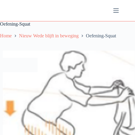
Ga
naar
de
inhoud
Oefening-Squat
Home
Nieuw Wede blijft in beweging
Oefening-Squat