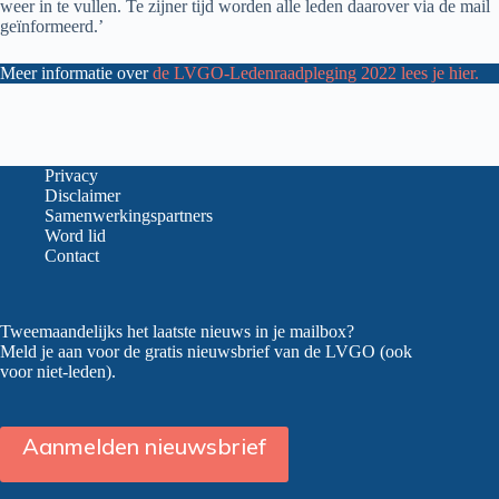
weer in te vullen. Te zijner tijd worden alle leden daarover via de mail
geïnformeerd.’
Meer informatie over
de LVGO-Ledenraadpleging 2022 lees je hier.
Privacy
Disclaimer
Samenwerkingspartners
Word lid
Contact
Tweemaandelijks het laatste nieuws in je mailbox?
Meld je aan voor de gratis nieuwsbrief van de LVGO (ook
voor niet-leden).
Aanmelden nieuwsbrief