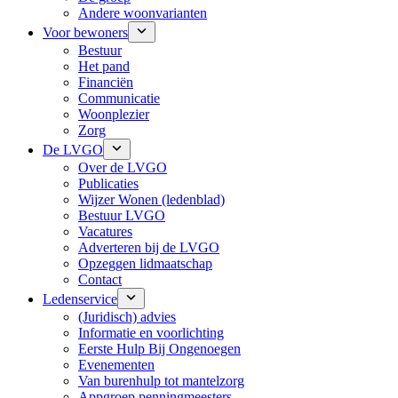
Andere woonvarianten
Voor bewoners
Bestuur
Het pand
Financiën
Communicatie
Woonplezier
Zorg
De LVGO
Over de LVGO
Publicaties
Wijzer Wonen (ledenblad)
Bestuur LVGO
Vacatures
Adverteren bij de LVGO
Opzeggen lidmaatschap
Contact
Ledenservice
(Juridisch) advies
Informatie en voorlichting
Eerste Hulp Bij Ongenoegen
Evenementen
Van burenhulp tot mantelzorg
Appgroep penningmeesters