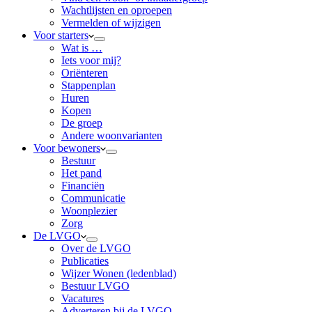
Wachtlijsten en oproepen
Vermelden of wijzigen
Voor starters
Wat is …
Iets voor mij?
Oriënteren
Stappenplan
Huren
Kopen
De groep
Andere woonvarianten
Voor bewoners
Bestuur
Het pand
Financiën
Communicatie
Woonplezier
Zorg
De LVGO
Over de LVGO
Publicaties
Wijzer Wonen (ledenblad)
Bestuur LVGO
Vacatures
Adverteren bij de LVGO