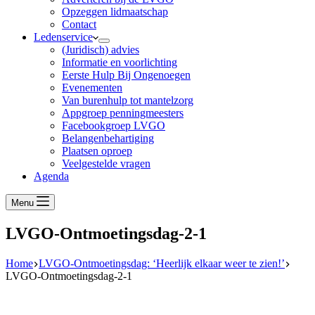
Opzeggen lidmaatschap
Contact
Ledenservice
(Juridisch) advies
Informatie en voorlichting
Eerste Hulp Bij Ongenoegen
Evenementen
Van burenhulp tot mantelzorg
Appgroep penningmeesters
Facebookgroep LVGO
Belangenbehartiging
Plaatsen oproep
Veelgestelde vragen
Agenda
Menu
LVGO-Ontmoetingsdag-2-1
Home
LVGO-Ontmoetingsdag: ‘Heerlijk elkaar weer te zien!’
LVGO-Ontmoetingsdag-2-1