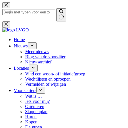
Ga
naar
de
inhoud
Geen
resultaten
Home
Nieuws
Meer nieuws
Blog van de voorzitter
Nieuwsarchief
Locaties
Vind een woon- of initiatiefgroep
Wachtlijsten en oproepen
Vermelden of wijzigen
Voor starters
Wat is …
Iets voor mij?
Oriënteren
Stappenplan
Huren
Kopen
De groep