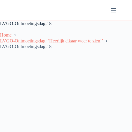
Ga
naar
de
inhoud
LVGO-Ontmoetingsdag-18
Home
LVGO-Ontmoetingsdag: ‘Heerlijk elkaar weer te zien!’
LVGO-Ontmoetingsdag-18