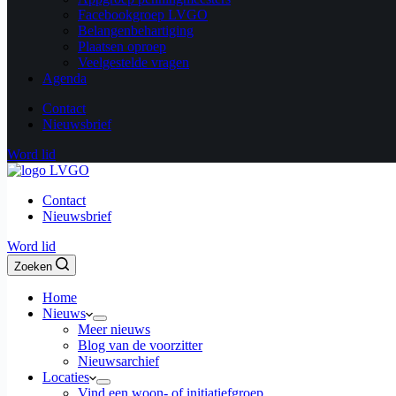
Facebookgroep LVGO
Belangenbehartiging
Plaatsen oproep
Veelgestelde vragen
Agenda
Contact
Nieuwsbrief
Word lid
Contact
Nieuwsbrief
Word lid
Zoeken
Home
Nieuws
Meer nieuws
Blog van de voorzitter
Nieuwsarchief
Locaties
Vind een woon- of initiatiefgroep