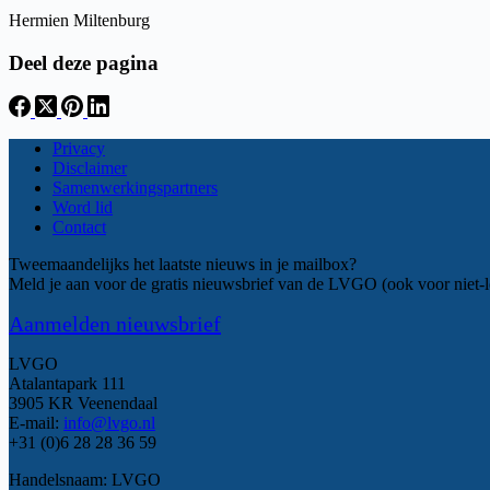
Hermien Miltenburg
Deel deze pagina
Privacy
Disclaimer
Samenwerkingspartners
Word lid
Contact
Tweemaandelijks het laatste nieuws in je mailbox?
Meld je aan voor de gratis nieuwsbrief van de LVGO (ook voor niet-l
Aanmelden nieuwsbrief
LVGO
Atalantapark 111
3905 KR Veenendaal
E-mail:
info@lvgo.nl
+31 (0)6 28 28 36 59
Handelsnaam: LVGO