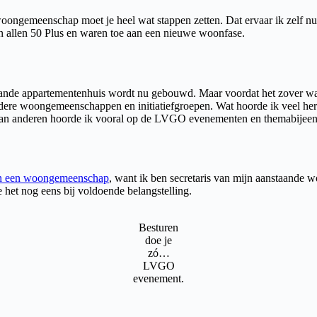
ongemeenschap moet je heel wat stappen zetten. Dat ervaar ik zelf nu 
 allen 50 Plus en waren toe aan een nieuwe woonfase.
anstaande appartementenhuis wordt nu gebouwd. Maar voordat het zover 
ndere woongemeenschappen en initiatiefgroepen. Wat hoorde ik veel he
n van anderen hoorde ik vooral op de LVGO evenementen en themabijee
an een woongemeenschap
, want ik ben secretaris van mijn aanstaande 
e het nog eens bij voldoende belangstelling.
Besturen
doe je
zó…
LVGO
evenement.