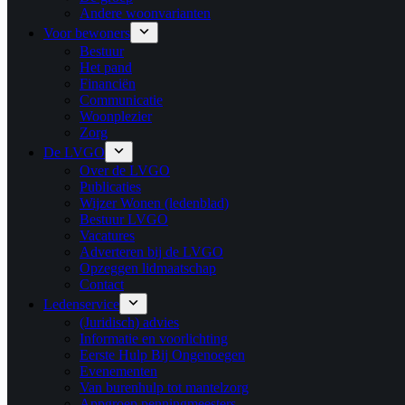
Andere woonvarianten
Voor bewoners
Bestuur
Het pand
Financiën
Communicatie
Woonplezier
Zorg
De LVGO
Over de LVGO
Publicaties
Wijzer Wonen (ledenblad)
Bestuur LVGO
Vacatures
Adverteren bij de LVGO
Opzeggen lidmaatschap
Contact
Ledenservice
(Juridisch) advies
Informatie en voorlichting
Eerste Hulp Bij Ongenoegen
Evenementen
Van burenhulp tot mantelzorg
Appgroep penningmeesters