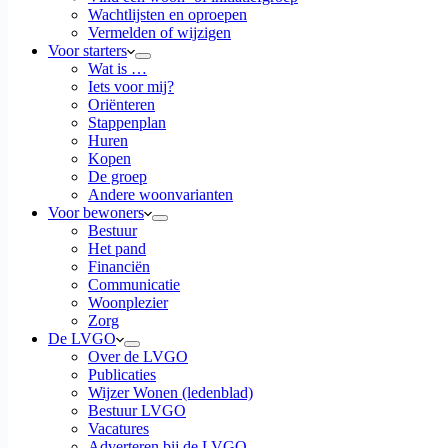
Wachtlijsten en oproepen
Vermelden of wijzigen
Voor starters
Wat is …
Iets voor mij?
Oriënteren
Stappenplan
Huren
Kopen
De groep
Andere woonvarianten
Voor bewoners
Bestuur
Het pand
Financiën
Communicatie
Woonplezier
Zorg
De LVGO
Over de LVGO
Publicaties
Wijzer Wonen (ledenblad)
Bestuur LVGO
Vacatures
Adverteren bij de LVGO