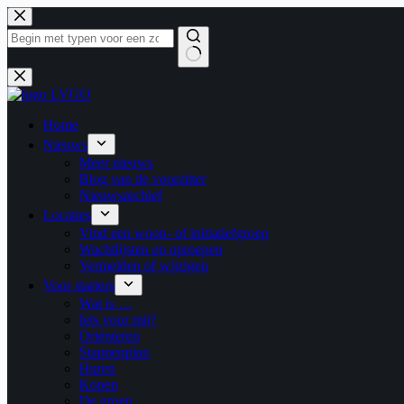
Ga
naar
de
inhoud
Geen
resultaten
Home
Nieuws
Meer nieuws
Blog van de voorzitter
Nieuwsarchief
Locaties
Vind een woon- of initiatiefgroep
Wachtlijsten en oproepen
Vermelden of wijzigen
Voor starters
Wat is …
Iets voor mij?
Oriënteren
Stappenplan
Huren
Kopen
De groep