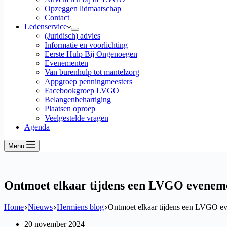
Opzeggen lidmaatschap
Contact
Ledenservice
(Juridisch) advies
Informatie en voorlichting
Eerste Hulp Bij Ongenoegen
Evenementen
Van burenhulp tot mantelzorg
Appgroep penningmeesters
Facebookgroep LVGO
Belangenbehartiging
Plaatsen oproep
Veelgestelde vragen
Agenda
Menu
Ontmoet elkaar tijdens een LVGO evenem
Home
Nieuws
Hermiens blog
Ontmoet elkaar tijdens een LVGO e
20 november 2024