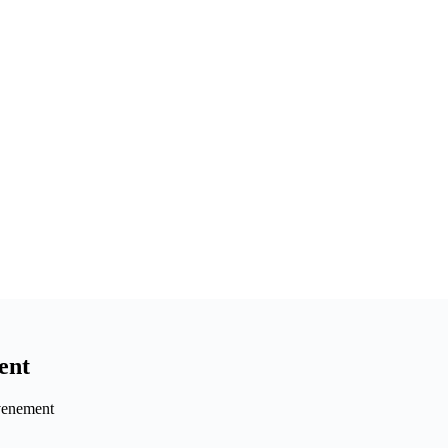
ent
venement