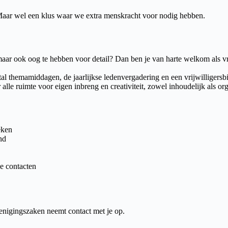
 Maar wel een klus waar we extra menskracht voor nodig hebben.
n maar ook oog te hebben voor detail? Dan ben je van harte welkom als 
tal themamiddagen, de jaarlijkse ledenvergadering en een vrijwilliger
le ruimte voor eigen inbreng en creativiteit, zowel inhoudelijk als org
eken
nd
e contacten
renigingszaken neemt contact met je op.