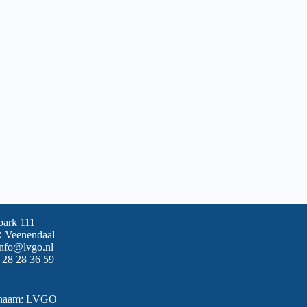
park 111
 Veenendaal
info@lvgo.nl
 28 28 36 59
snaam: LVGO