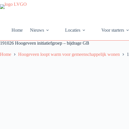
Ga
naar
de
inhoud
Home
Nieuws
Locaties
Voor starters
191026 Hoogeveen initiatiefgroep – bijdrage GB
Home
Hoogeveen loopt warm voor gemeenschappelijk wonen
1