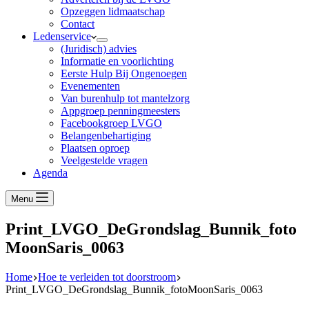
Opzeggen lidmaatschap
Contact
Ledenservice
(Juridisch) advies
Informatie en voorlichting
Eerste Hulp Bij Ongenoegen
Evenementen
Van burenhulp tot mantelzorg
Appgroep penningmeesters
Facebookgroep LVGO
Belangenbehartiging
Plaatsen oproep
Veelgestelde vragen
Agenda
Menu
Print_LVGO_DeGrondslag_Bunnik_foto
MoonSaris_0063
Home
Hoe te verleiden tot doorstroom
Print_LVGO_DeGrondslag_Bunnik_fotoMoonSaris_0063