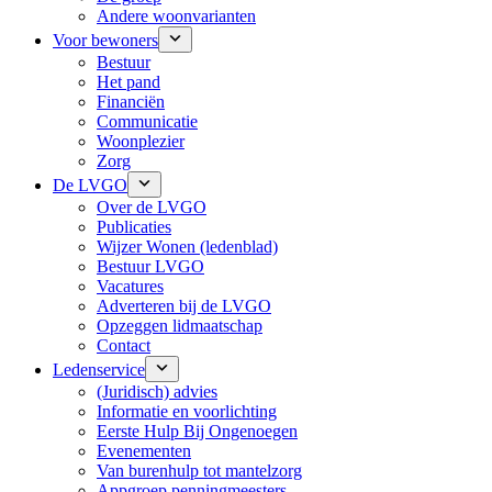
Andere woonvarianten
Voor bewoners
Bestuur
Het pand
Financiën
Communicatie
Woonplezier
Zorg
De LVGO
Over de LVGO
Publicaties
Wijzer Wonen (ledenblad)
Bestuur LVGO
Vacatures
Adverteren bij de LVGO
Opzeggen lidmaatschap
Contact
Ledenservice
(Juridisch) advies
Informatie en voorlichting
Eerste Hulp Bij Ongenoegen
Evenementen
Van burenhulp tot mantelzorg
Appgroep penningmeesters