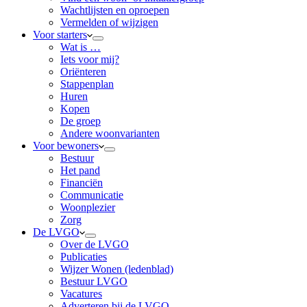
Wachtlijsten en oproepen
Vermelden of wijzigen
Voor starters
Wat is …
Iets voor mij?
Oriënteren
Stappenplan
Huren
Kopen
De groep
Andere woonvarianten
Voor bewoners
Bestuur
Het pand
Financiën
Communicatie
Woonplezier
Zorg
De LVGO
Over de LVGO
Publicaties
Wijzer Wonen (ledenblad)
Bestuur LVGO
Vacatures
Adverteren bij de LVGO