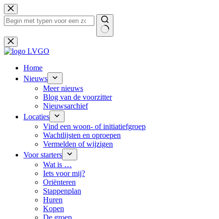
Ga
naar
de
inhoud
Geen
resultaten
Home
Nieuws
Meer nieuws
Blog van de voorzitter
Nieuwsarchief
Locaties
Vind een woon- of initiatiefgroep
Wachtlijsten en oproepen
Vermelden of wijzigen
Voor starters
Wat is …
Iets voor mij?
Oriënteren
Stappenplan
Huren
Kopen
De groep