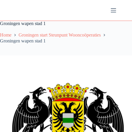
Ga
naar
de
inhoud
Groningen wapen stad 1
Home
Groningen start Steunpunt Wooncoöperaties
Groningen wapen stad 1