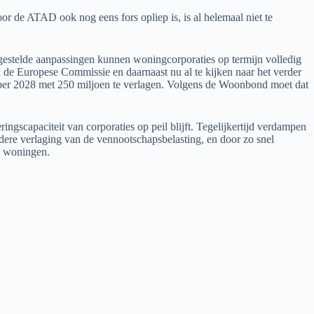
r de ATAD ook nog eens fors opliep is, is al helemaal niet te
orgestelde aanpassingen kunnen woningcorporaties op termijn volledig
de Europese Commissie en daarnaast nu al te kijken naar het verder
b per 2028 met 250 miljoen te verlagen. Volgens de Woonbond moet dat
gscapaciteit van corporaties op peil blijft. Tegelijkertijd verdampen
rdere verlaging van de vennootschapsbelasting, en door zo snel
n woningen.