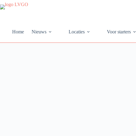
Ga
naar
de
inhoud
Home
Nieuws
Locaties
Voor starters