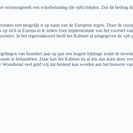
r winstoogmerk een winstbelasting (de vpb) betalen. Dat dit bedrag doo
orporaties niet mogelijk is op basis van de Europese regels. Door de vo
zich in Europa in te zetten voor implementatie van het voorstel van 
rporaties. In het regeerakkoord heeft het Kabinet al aangegeven de vp
ingen van huurders jaar op jaar een hogere bijdrage zodat de investerin
ionals te behandelen. Daar kan het Kabinet nu al iets aan doen door ve
e Woonbond veel geld vrij dat besteed kan worden aan het bouwen va