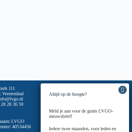
park 111
 Veenendaal
Altijd op de hoogte?
info@lvgo.nl
 28 28 36 59
Meld je aan voor de gratis LVGO-
nieuwsbrief!
snaam: LVGO
mmer: 40534456
Iedere twee maanden, voor leden en