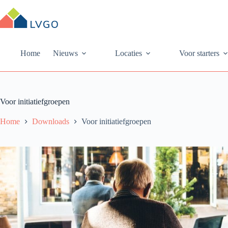
Ga
naar
de
inhoud
Home
Nieuws
Locaties
Voor starters
Voor initiatiefgroepen
Home
Downloads
Voor initiatiefgroepen