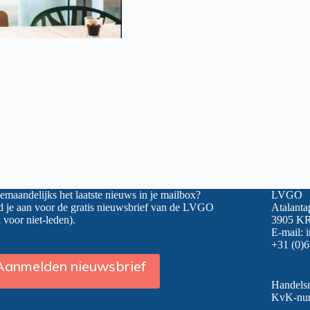
maandelijks het laatste nieuws in je mailbox?
LVGO
 je aan voor de gratis nieuwsbrief van de LVGO
Atalanta
 voor niet-leden).
3905 KR
E-mail:
+31 (0)6
Aanmelden nieuwsbrief
Handel
KvK-nu