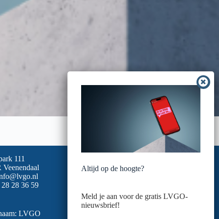
park 111
 Veenendaal
Altijd op de hoogte?
info@lvgo.nl
 28 28 36 59
Meld je aan voor de gratis LVGO-
nieuwsbrief!
snaam: LVGO