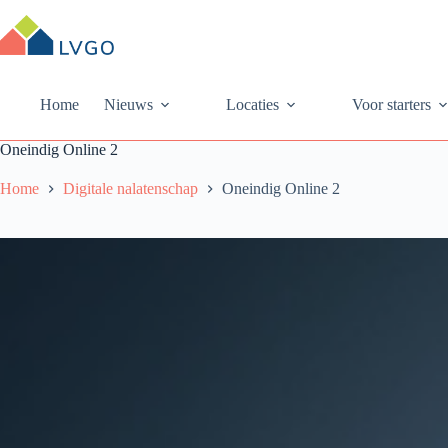
Ga
naar
de
inhoud
Home
Nieuws
Locaties
Voor starters
Oneindig Online 2
Home
Digitale nalatenschap
Oneindig Online 2