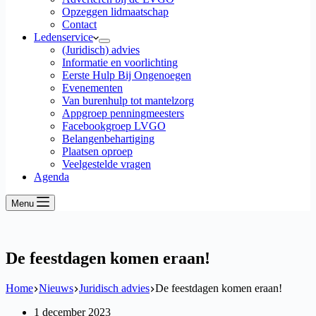
Opzeggen lidmaatschap
Contact
Ledenservice
(Juridisch) advies
Informatie en voorlichting
Eerste Hulp Bij Ongenoegen
Evenementen
Van burenhulp tot mantelzorg
Appgroep penningmeesters
Facebookgroep LVGO
Belangenbehartiging
Plaatsen oproep
Veelgestelde vragen
Agenda
Menu
De feestdagen komen eraan!
Home
Nieuws
Juridisch advies
De feestdagen komen eraan!
1 december 2023