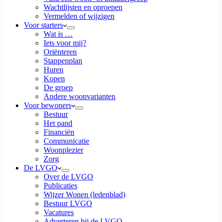
Wachtlijsten en oproepen
Vermelden of wijzigen
Voor starters
Wat is …
Iets voor mij?
Oriënteren
Stappenplan
Huren
Kopen
De groep
Andere woonvarianten
Voor bewoners
Bestuur
Het pand
Financiën
Communicatie
Woonplezier
Zorg
De LVGO
Over de LVGO
Publicaties
Wijzer Wonen (ledenblad)
Bestuur LVGO
Vacatures
Adverteren bij de LVGO