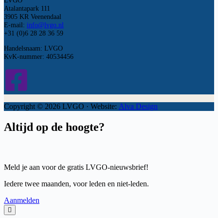
Atalantapark 111
3905 KR Veenendaal
E-mail:
info@lvgo.nl
+31 (0)6 28 28 36 59
Handelsnaam: LVGO
KvK-nummer: 40534456
Copyright © 2026 LVGO · Website:
Alva Design
Altijd op de hoogte?
Meld je aan voor de gratis LVGO-nieuwsbrief!
Iedere twee maanden, voor leden en niet-leden.
Aanmelden