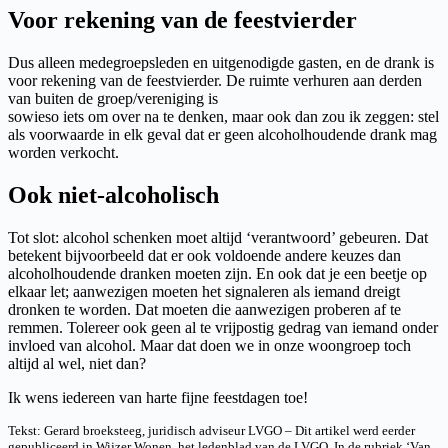
Voor rekening van de feestvierder
Dus alleen medegroepsleden en uitgenodigde gasten, en de drank is
voor rekening van de feestvierder. De ruimte verhuren aan derden
van buiten de groep/vereniging is
sowieso iets om over na te denken, maar ook dan zou ik zeggen: stel
als voorwaarde in elk geval dat er geen alcoholhoudende drank mag
worden verkocht.
Ook niet-alcoholisch
Tot slot: alcohol schenken moet altijd ‘verantwoord’ gebeuren. Dat
betekent bijvoorbeeld dat er ook voldoende andere keuzes dan
alcoholhoudende dranken moeten zijn. En ook dat je een beetje op
elkaar let; aanwezigen moeten het signaleren als iemand dreigt
dronken te worden. Dat moeten die aanwezigen proberen af te
remmen. Tolereer ook geen al te vrijpostig gedrag van iemand onder
invloed van alcohol. Maar dat doen we in onze woongroep toch
altijd al wel, niet dan?
Ik wens iedereen van harte fijne feestdagen toe!
Tekst: Gerard broeksteeg, juridisch adviseur LVGO – Dit artikel werd eerder
gepubliceerd in Wijzer Wonen, het ledenblad van de LVGO. In de rubriek ‘Van