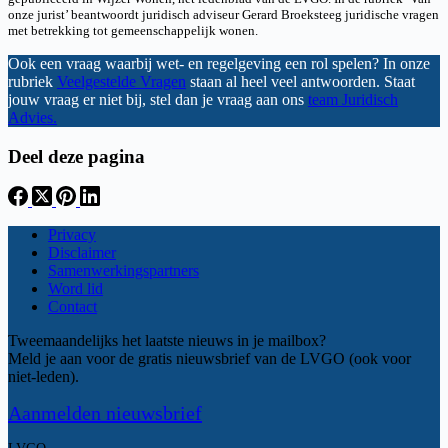
onze jurist’ beantwoordt juridisch adviseur Gerard Broeksteeg juridische vragen
met betrekking tot gemeenschappelijk wonen.
Ook een vraag waarbij wet- en regelgeving een rol spelen? In onze
rubriek
Veelgestelde Vragen
staan al heel veel antwoorden. Staat
jouw vraag er niet bij, stel dan je vraag aan ons
team Juridisch
Advies.
Deel deze pagina
Privacy
Disclaimer
Samenwerkingspartners
Word lid
Contact
Tweemaandelijks het laatste nieuws in je mailbox?
Meld je aan voor de gratis nieuwsbrief van de LVGO (ook voor
niet-leden).
Aanmelden nieuwsbrief
LVGO