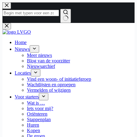
Ga
naar
de
inhoud
Geen
resultaten
Home
Nieuws
Meer nieuws
Blog van de voorzitter
Nieuwsarchief
Locaties
Vind een woon- of initiatiefgroep
Wachtlijsten en oproepen
Vermelden of wijzigen
Voor starters
Wat is …
Iets voor mij?
Oriënteren
Stappenplan
Huren
Kopen
De groep