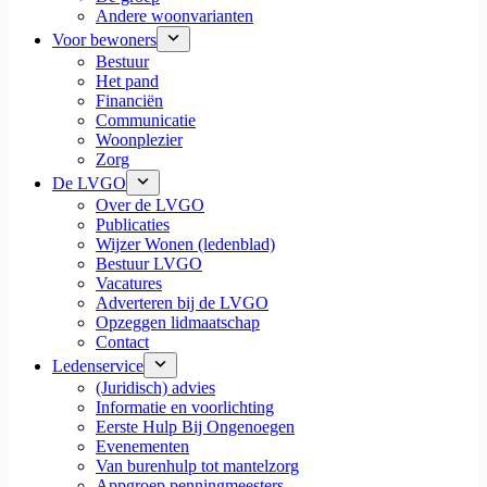
Andere woonvarianten
Voor bewoners
Bestuur
Het pand
Financiën
Communicatie
Woonplezier
Zorg
De LVGO
Over de LVGO
Publicaties
Wijzer Wonen (ledenblad)
Bestuur LVGO
Vacatures
Adverteren bij de LVGO
Opzeggen lidmaatschap
Contact
Ledenservice
(Juridisch) advies
Informatie en voorlichting
Eerste Hulp Bij Ongenoegen
Evenementen
Van burenhulp tot mantelzorg
Appgroep penningmeesters