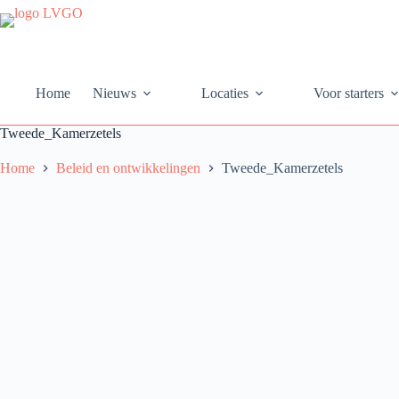
Ga
naar
de
inhoud
Home
Nieuws
Locaties
Voor starters
Tweede_Kamerzetels
Home
Beleid en ontwikkelingen
Tweede_Kamerzetels