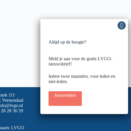
Altijd op de hoogte?
Meld je aan voor de gratis LVGO-
nieuwsbrief!
Iedere twee maanden, voor leden en
niet-leden.
park 111
Aanmelden
 Veenendaal
info@lvgo.nl
 28 28 36 59
snaam: LVGO