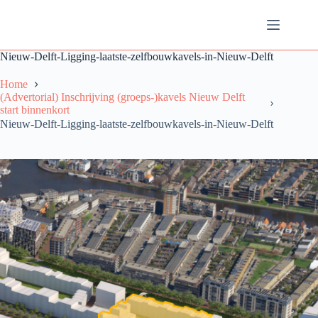
Ga
naar
de
inhoud
Nieuw-Delft-Ligging-laatste-zelfbouwkavels-in-Nieuw-Delft
Home
(Advertorial) Inschrijving (groeps-)kavels Nieuw Delft
start binnenkort
Nieuw-Delft-Ligging-laatste-zelfbouwkavels-in-Nieuw-Delft