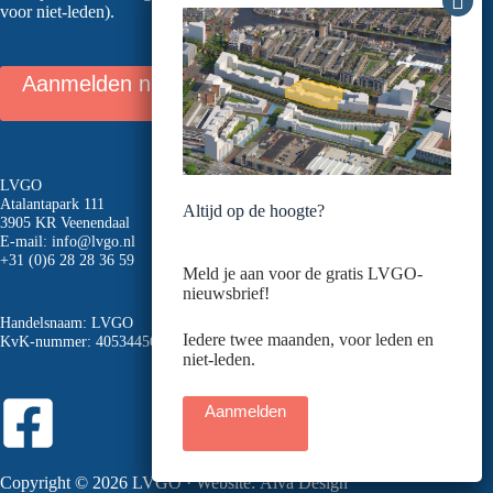
voor niet-leden).
Aanmelden nieuwsbrief
LVGO
Atalantapark 111
Altijd op de hoogte?
3905 KR Veenendaal
E-mail:
info@lvgo.nl
+31 (0)6 28 28 36 59
Meld je aan voor de gratis LVGO-
nieuwsbrief!
Handelsnaam: LVGO
Iedere twee maanden, voor leden en
KvK-nummer: 40534456
niet-leden.
Aanmelden
Copyright © 2026 LVGO · Website:
Alva Design