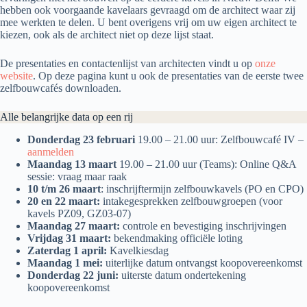
hebben ook voorgaande kavelaars gevraagd om de architect waar zij
mee werkten te delen. U bent overigens vrij om uw eigen architect te
kiezen, ook als de architect niet op deze lijst staat.
De presentaties en contactenlijst van architecten vindt u op
onze
website
. Op deze pagina kunt u ook de presentaties van de eerste twee
zelfbouwcafés downloaden.
Alle belangrijke data op een rij
Donderdag 23 februari
19.00 – 21.00 uur: Zelfbouwcafé IV –
aanmelden
Maandag 13 maart
19.00 – 21.00 uur (Teams): Online Q&A
sessie: vraag maar raak
10 t/m 26 maart
: inschrijftermijn zelfbouwkavels (PO en CPO)
20 en 22 maart:
intakegesprekken zelfbouwgroepen (voor
kavels PZ09, GZ03-07)
Maandag 27 maart:
controle en bevestiging inschrijvingen
Vrijdag 31 maart:
bekendmaking officiële loting
Zaterdag 1 april:
Kavelkiesdag
Maandag 1 mei:
uiterlijke datum ontvangst koopovereenkomst
Donderdag 22 juni:
uiterste datum ondertekening
koopovereenkomst