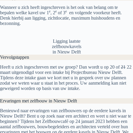
Wanneer u zich heeft ingeschreven is het ook van belang om te
e
e
e
bepalen welke kavel uw 1
, 2
of 3
en volgende voorkeur heeft.
Denk hierbij aan ligging, zichtlocatie, maximum huishoudens en
bezonning.
Ligging laatste
zelfbouwkavels
in Nieuw Delft
Vervolgstappen
Heeft u zich ingeschreven met uw groep? Dan wordt u op 20 of
21
22
maart uitgenodigd voor een intake bij Projectbureau Nieuw Delft.
Tijdens deze intake gaan we kort met u in gesprek over uw plannen
zodat we weten waar u staat in het proces. Uw aanmelding kan niet
geweigerd worden op basis van uw intake.
Ervaringen met zelfbouw in Nieuw Delft
Benieuwd naar ervaringen van zelfbouwers op de eerdere kavels in
Nieuw Delft? Bent u op zoek naar een architect en weet u niet waar te
beginnen? Tijdens het Zelfbouwcafé op 24 januari 2023 hebben een
aantal zelfbouwers, bouwbegeleiders en architecten verteld over hun
ervaringen met het bouwen op de eerdere kavels in Nieuw Delft. We