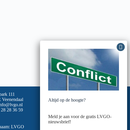
park 111
 Veenendaal
Altijd op de hoogte?
info@lvgo.nl
 28 28 36 59
Meld je aan voor de gratis LVGO-
nieuwsbrief!
snaam: LVGO