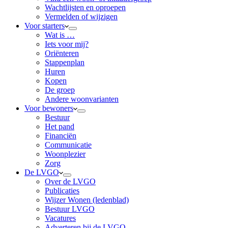
Wachtlijsten en oproepen
Vermelden of wijzigen
Voor starters
Wat is …
Iets voor mij?
Oriënteren
Stappenplan
Huren
Kopen
De groep
Andere woonvarianten
Voor bewoners
Bestuur
Het pand
Financiën
Communicatie
Woonplezier
Zorg
De LVGO
Over de LVGO
Publicaties
Wijzer Wonen (ledenblad)
Bestuur LVGO
Vacatures
Adverteren bij de LVGO