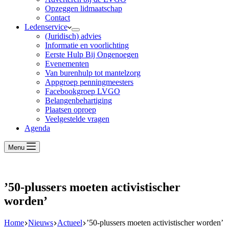
Opzeggen lidmaatschap
Contact
Ledenservice
(Juridisch) advies
Informatie en voorlichting
Eerste Hulp Bij Ongenoegen
Evenementen
Van burenhulp tot mantelzorg
Appgroep penningmeesters
Facebookgroep LVGO
Belangenbehartiging
Plaatsen oproep
Veelgestelde vragen
Agenda
Menu
’50-plussers moeten activistischer
worden’
Home
Nieuws
Actueel
’50-plussers moeten activistischer worden’