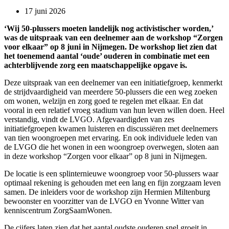
17 juni 2026
‘Wij 50-plussers moeten landelijk nog activistischer worden,’
was de uitspraak van een deelnemer aan de workshop “Zorgen
voor elkaar” op 8 juni in Nijmegen. De workshop liet zien dat
het toenemend aantal ‘oude’ ouderen in combinatie met een
achterblijvende zorg een maatschappelijke opgave is.
Deze uitspraak van een deelnemer van een initiatiefgroep, kenmerkt
de strijdvaardigheid van meerdere 50-plussers die een weg zoeken
om wonen, welzijn en zorg goed te regelen met elkaar. En dat
vooral in een relatief vroeg stadium van hun leven willen doen. Heel
verstandig, vindt de LVGO. Afgevaardigden van zes
initiatiefgroepen kwamen luisteren en discussiëren met deelnemers
van tien woongroepen met ervaring. En ook individuele leden van
de LVGO die het wonen in een woongroep overwegen, sloten aan
in deze workshop “Zorgen voor elkaar” op 8 juni in Nijmegen.
De locatie is een splinternieuwe woongroep voor 50-plussers waar
optimaal rekening is gehouden met een lang en fijn zorgzaam leven
samen. De inleiders voor de workshop zijn Hermien Miltenburg
bewoonster en voorzitter van de LVGO en Yvonne Witter van
kenniscentrum ZorgSaamWonen.
De cijfers laten zien dat het aantal oudste ouderen snel groeit in