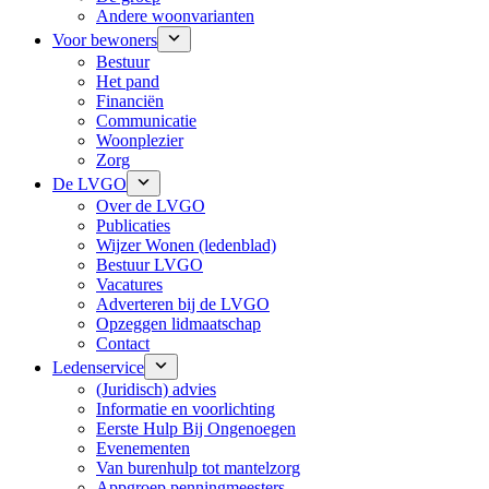
Andere woonvarianten
Voor bewoners
Bestuur
Het pand
Financiën
Communicatie
Woonplezier
Zorg
De LVGO
Over de LVGO
Publicaties
Wijzer Wonen (ledenblad)
Bestuur LVGO
Vacatures
Adverteren bij de LVGO
Opzeggen lidmaatschap
Contact
Ledenservice
(Juridisch) advies
Informatie en voorlichting
Eerste Hulp Bij Ongenoegen
Evenementen
Van burenhulp tot mantelzorg
Appgroep penningmeesters