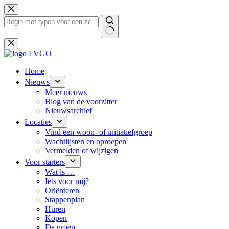
Ga
naar
de
inhoud
Geen
resultaten
Home
Nieuws
Meer nieuws
Blog van de voorzitter
Nieuwsarchief
Locaties
Vind een woon- of initiatiefgroep
Wachtlijsten en oproepen
Vermelden of wijzigen
Voor starters
Wat is …
Iets voor mij?
Oriënteren
Stappenplan
Huren
Kopen
De groep