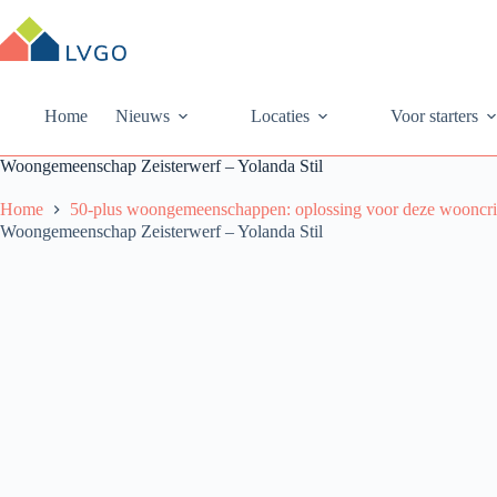
Ga
naar
de
inhoud
Home
Nieuws
Locaties
Voor starters
Woongemeenschap Zeisterwerf – Yolanda Stil
Home
50-plus woongemeenschappen: oplossing voor deze wooncri
Woongemeenschap Zeisterwerf – Yolanda Stil