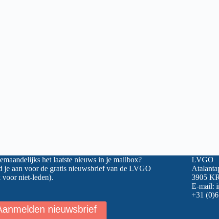
maandelijks het laatste nieuws in je mailbox?
LVGO
 je aan voor de gratis nieuwsbrief van de LVGO
Atalanta
 voor niet-leden).
3905 KR
E-mail:
+31 (0)6
Aanmelden nieuwsbrief