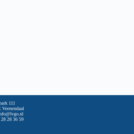
park 111
 Veenendaal
info@lvgo.nl
 28 28 36 59