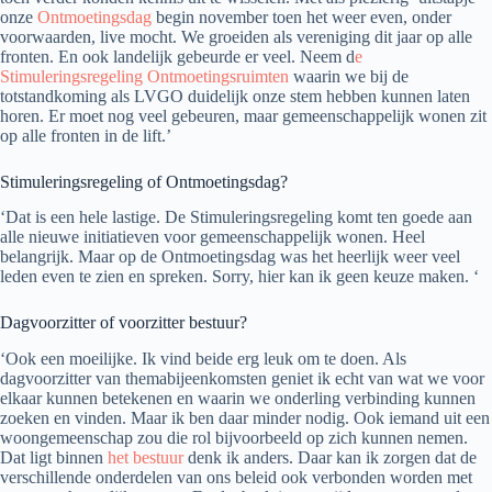
onze
Ontmoetingsdag
begin november toen het weer even, onder
voorwaarden, live mocht. We groeiden als vereniging dit jaar op alle
fronten. En ook landelijk gebeurde er veel. Neem d
e
Stimuleringsregeling Ontmoetingsruimten
waarin we bij de
totstandkoming als LVGO duidelijk onze stem hebben kunnen laten
horen. Er moet nog veel gebeuren, maar gemeenschappelijk wonen zit
op alle fronten in de lift.’
Stimuleringsregeling of Ontmoetingsdag?
‘Dat is een hele lastige. De Stimuleringsregeling komt ten goede aan
alle nieuwe initiatieven voor gemeenschappelijk wonen. Heel
belangrijk. Maar op de Ontmoetingsdag was het heerlijk weer veel
leden even te zien en spreken. Sorry, hier kan ik geen keuze maken. ‘
Dagvoorzitter of voorzitter bestuur?
‘Ook een moeilijke. Ik vind beide erg leuk om te doen. Als
dagvoorzitter van themabijeenkomsten geniet ik echt van wat we voor
elkaar kunnen betekenen en waarin we onderling verbinding kunnen
zoeken en vinden. Maar ik ben daar minder nodig. Ook iemand uit een
woongemeenschap zou die rol bijvoorbeeld op zich kunnen nemen.
Dat ligt binnen
het bestuur
denk ik anders. Daar kan ik zorgen dat de
verschillende onderdelen van ons beleid ook verbonden worden met