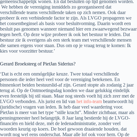
gemeenschappelijk wonen. En dat besluiten op tijd genomen worden.
We hebben de vereniging inmiddels zo georganiseerd dat
verschillende teams verschillende taken op zich nemen. Ook daar
probeer ik een verbindende factor te zijn. Als LVGO propageren we
het consentbeginsel als basis voor besluitvorming. Daarin wordt een
besluit pas genomen wanneer niemand hier een zwaarwegend bezwaar
tegen heeft. Op deze wijze probeer ik ook het bestuur te leiden. Dat
bestuur zie ik overigens als een sterk team met verschillende mensen
die samen ergens voor staan. Dus om op je vraag terug te komen: Ik
kies voor voorzitter bestuur.’
Gerard Broeksteeg of PietJan Siderius?
‘Dat is echt een onmógelijke keuze. Twee totaal verschillende
personen die ieder heel veel voor de vereniging betekenen. En
binnenkort beiden bestuurslid-af zijn. Gerard stopte als zodanig 2 jaar
terug al. Op de Ontmoetingsdag konden we daar gelukkig eindelijk
even feestelijk bij stil staan. Maar nog steeds voelt hij zich zeer met de
LVGO verbonden. Als jurist en lid van
het info-team
beantwoordt hij
(juridische) vragen van leden. Ik heb daar veel waardering voor.
PietJan is meer van het type “stille kracht”. Minder zichtbaar, maar als
penningmeester heel belangrijk. 8 Jaar lang bestierde hij de LVGO-
financiën en hield deze, mét de ledenadministratie, zonder veel
woorden keurig op koers. De boel gewoon draaiende houden, dat
wordt nog wel eens onderschat. Maar alle lof ook voor hem. Op de