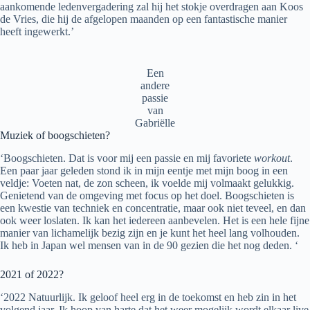
aankomende ledenvergadering zal hij het stokje overdragen aan Koos
de Vries, die hij de afgelopen maanden op een fantastische manier
heeft ingewerkt.’
Een
andere
passie
van
Gabriëlle
Muziek of boogschieten?
‘Boogschieten. Dat is voor mij een passie en mij favoriete
workout
.
Een paar jaar geleden stond ik in mijn eentje met mijn boog in een
veldje: Voeten nat, de zon scheen, ik voelde mij volmaakt gelukkig.
Genietend van de omgeving met focus op het doel. Boogschieten is
een kwestie van techniek en concentratie, maar ook niet teveel, en dan
ook weer loslaten. Ik kan het iedereen aanbevelen. Het is een hele fijne
manier van lichamelijk bezig zijn en je kunt het heel lang volhouden.
Ik heb in Japan wel mensen van in de 90 gezien die het nog deden. ‘
2021 of 2022?
‘2022 Natuurlijk. Ik geloof heel erg in de toekomst en heb zin in het
volgend jaar. Ik hoop van harte dat het weer mogelijk wordt elkaar live