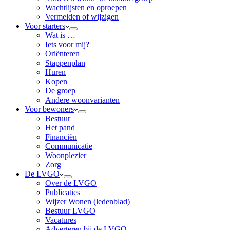
Wachtlijsten en oproepen
Vermelden of wijzigen
Voor starters
Wat is …
Iets voor mij?
Oriënteren
Stappenplan
Huren
Kopen
De groep
Andere woonvarianten
Voor bewoners
Bestuur
Het pand
Financiën
Communicatie
Woonplezier
Zorg
De LVGO
Over de LVGO
Publicaties
Wijzer Wonen (ledenblad)
Bestuur LVGO
Vacatures
Adverteren bij de LVGO