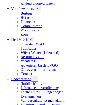
Andere woonvarianten
Voor bewoners
Bestuur
Het pand
Financiën
Communicatie
Woonplezier
Zorg
De LVGO
Over de LVGO
Publicaties
Wijzer Wonen (ledenblad)
Bestuur LVGO
Vacatures
Adverteren bij de LVGO
Opzeggen lidmaatschap
Contact
Ledenservice
(Juridisch) advies
Informatie en voorlichting
Eerste Hulp Bij Ongenoegen
Evenementen
Van burenhulp tot mantelzorg
Appgroep penningmeesters