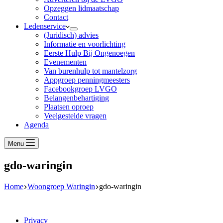
Opzeggen lidmaatschap
Contact
Ledenservice
(Juridisch) advies
Informatie en voorlichting
Eerste Hulp Bij Ongenoegen
Evenementen
Van burenhulp tot mantelzorg
Appgroep penningmeesters
Facebookgroep LVGO
Belangenbehartiging
Plaatsen oproep
Veelgestelde vragen
Agenda
Menu
gdo-waringin
Home
Woongroep Waringin
gdo-waringin
Privacy