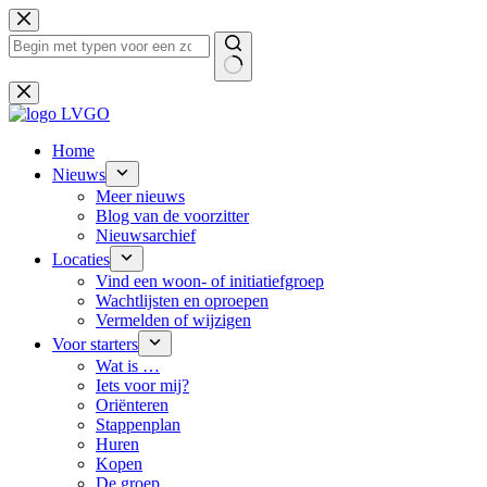
Ga
naar
de
inhoud
Geen
resultaten
Home
Nieuws
Meer nieuws
Blog van de voorzitter
Nieuwsarchief
Locaties
Vind een woon- of initiatiefgroep
Wachtlijsten en oproepen
Vermelden of wijzigen
Voor starters
Wat is …
Iets voor mij?
Oriënteren
Stappenplan
Huren
Kopen
De groep