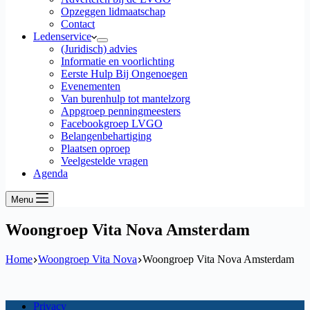
Opzeggen lidmaatschap
Contact
Ledenservice
(Juridisch) advies
Informatie en voorlichting
Eerste Hulp Bij Ongenoegen
Evenementen
Van burenhulp tot mantelzorg
Appgroep penningmeesters
Facebookgroep LVGO
Belangenbehartiging
Plaatsen oproep
Veelgestelde vragen
Agenda
Menu
Woongroep Vita Nova Amsterdam
Home
Woongroep Vita Nova
Woongroep Vita Nova Amsterdam
Privacy