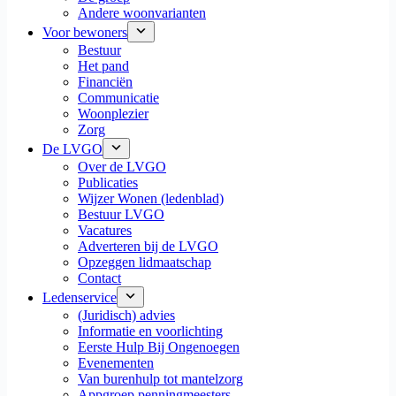
Andere woonvarianten
Voor bewoners
Bestuur
Het pand
Financiën
Communicatie
Woonplezier
Zorg
De LVGO
Over de LVGO
Publicaties
Wijzer Wonen (ledenblad)
Bestuur LVGO
Vacatures
Adverteren bij de LVGO
Opzeggen lidmaatschap
Contact
Ledenservice
(Juridisch) advies
Informatie en voorlichting
Eerste Hulp Bij Ongenoegen
Evenementen
Van burenhulp tot mantelzorg
Appgroep penningmeesters