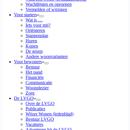
Wachtlijsten en oproepen
Vermelden of wijzigen
Voor starters
Wat is …
Iets voor mij?
Oriënteren
Stappenplan
Huren
Kopen
De groep
Andere woonvarianten
Voor bewoners
Bestuur
Het pand
Financiën
Communicatie
Woonplezier
Zorg
De LVGO
Over de LVGO
Publicaties
Wijzer Wonen (ledenblad)
Bestuur LVGO
Vacatures
Adverteren bij de LVGO