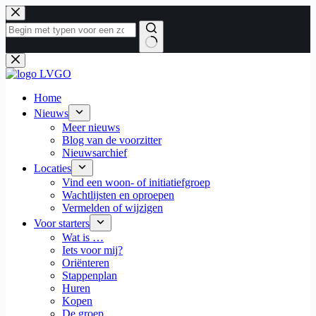
Ga
naar
de
inhoud
Geen
resultaten
Home
Nieuws
Meer nieuws
Blog van de voorzitter
Nieuwsarchief
Locaties
Vind een woon- of initiatiefgroep
Wachtlijsten en oproepen
Vermelden of wijzigen
Voor starters
Wat is …
Iets voor mij?
Oriënteren
Stappenplan
Huren
Kopen
De groep