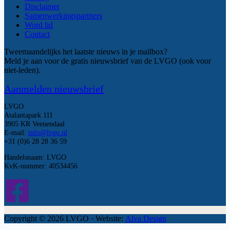
Disclaimer
Samenwerkingspartners
Word lid
Contact
Tweemaandelijks het laatste nieuws in je mailbox?
Meld je aan voor de gratis nieuwsbrief van de LVGO (ook voor
niet-leden).
Aanmelden nieuwsbrief
LVGO
Atalantapark 111
3905 KR Veenendaal
E-mail:
info@lvgo.nl
+31 (0)6 28 28 36 59
Handelsnaam: LVGO
KvK-nummer: 40534456
Copyright © 2026 LVGO · Website:
Alva Design