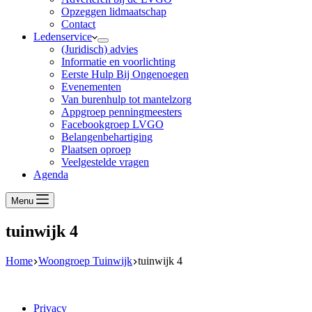
Opzeggen lidmaatschap
Contact
Ledenservice
(Juridisch) advies
Informatie en voorlichting
Eerste Hulp Bij Ongenoegen
Evenementen
Van burenhulp tot mantelzorg
Appgroep penningmeesters
Facebookgroep LVGO
Belangenbehartiging
Plaatsen oproep
Veelgestelde vragen
Agenda
Menu
tuinwijk 4
Home
Woongroep Tuinwijk
tuinwijk 4
Privacy