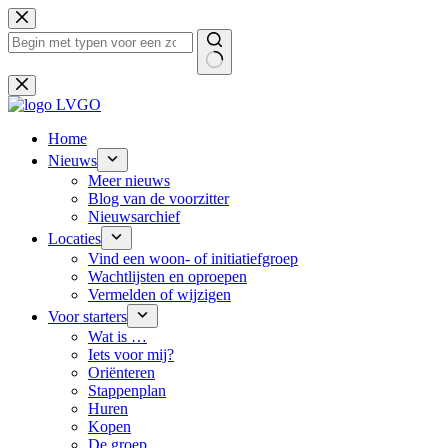
Ga
naar
de
inhoud
Geen
resultaten
Home
Nieuws
Meer nieuws
Blog van de voorzitter
Nieuwsarchief
Locaties
Vind een woon- of initiatiefgroep
Wachtlijsten en oproepen
Vermelden of wijzigen
Voor starters
Wat is …
Iets voor mij?
Oriënteren
Stappenplan
Huren
Kopen
De groep