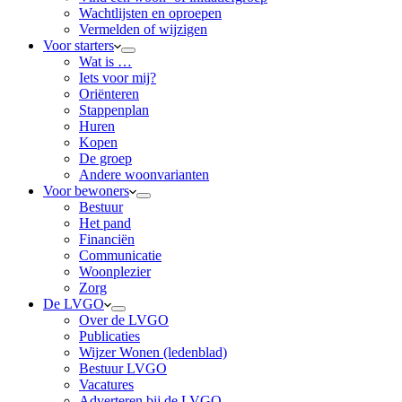
Wachtlijsten en oproepen
Vermelden of wijzigen
Voor starters
Wat is …
Iets voor mij?
Oriënteren
Stappenplan
Huren
Kopen
De groep
Andere woonvarianten
Voor bewoners
Bestuur
Het pand
Financiën
Communicatie
Woonplezier
Zorg
De LVGO
Over de LVGO
Publicaties
Wijzer Wonen (ledenblad)
Bestuur LVGO
Vacatures
Adverteren bij de LVGO