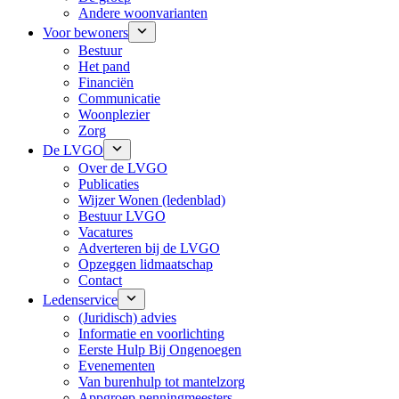
Andere woonvarianten
Voor bewoners
Bestuur
Het pand
Financiën
Communicatie
Woonplezier
Zorg
De LVGO
Over de LVGO
Publicaties
Wijzer Wonen (ledenblad)
Bestuur LVGO
Vacatures
Adverteren bij de LVGO
Opzeggen lidmaatschap
Contact
Ledenservice
(Juridisch) advies
Informatie en voorlichting
Eerste Hulp Bij Ongenoegen
Evenementen
Van burenhulp tot mantelzorg
Appgroep penningmeesters