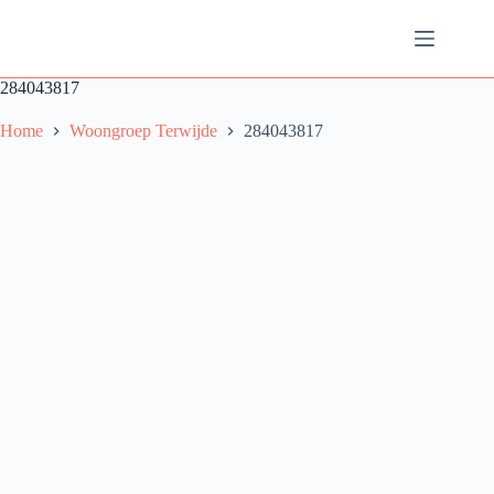
Ga
naar
de
inhoud
284043817
Home
Woongroep Terwijde
284043817