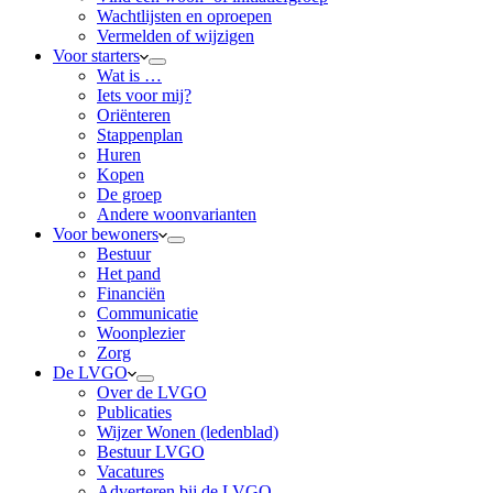
Wachtlijsten en oproepen
Vermelden of wijzigen
Voor starters
Wat is …
Iets voor mij?
Oriënteren
Stappenplan
Huren
Kopen
De groep
Andere woonvarianten
Voor bewoners
Bestuur
Het pand
Financiën
Communicatie
Woonplezier
Zorg
De LVGO
Over de LVGO
Publicaties
Wijzer Wonen (ledenblad)
Bestuur LVGO
Vacatures
Adverteren bij de LVGO