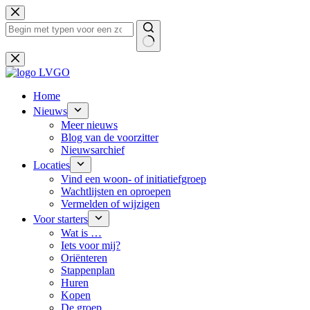
Ga
naar
de
inhoud
Geen
resultaten
Home
Nieuws
Meer nieuws
Blog van de voorzitter
Nieuwsarchief
Locaties
Vind een woon- of initiatiefgroep
Wachtlijsten en oproepen
Vermelden of wijzigen
Voor starters
Wat is …
Iets voor mij?
Oriënteren
Stappenplan
Huren
Kopen
De groep