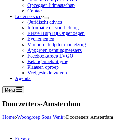
Opzeggen lidmaatschap
Contact
Ledenservice
(Juridisch) advies
Informatie en voorlichting
Eerste Hulp Bij Ongenoegen
Evenementen
Van burenhulp tot mantelzorg
Appgroep penningmeesters
Facebookgroep LVGO
Belangenbehartiging
Plaatsen oproep
Veelgestelde vragen
Agenda
Menu
Doorzetters-Amsterdam
Home
Woongroep Sous-Venir
Doorzetters-Amsterdam
Privacy