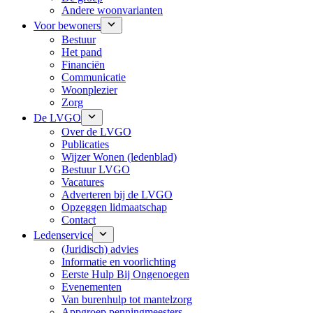
Andere woonvarianten
Voor bewoners
Bestuur
Het pand
Financiën
Communicatie
Woonplezier
Zorg
De LVGO
Over de LVGO
Publicaties
Wijzer Wonen (ledenblad)
Bestuur LVGO
Vacatures
Adverteren bij de LVGO
Opzeggen lidmaatschap
Contact
Ledenservice
(Juridisch) advies
Informatie en voorlichting
Eerste Hulp Bij Ongenoegen
Evenementen
Van burenhulp tot mantelzorg
Appgroep penningmeesters