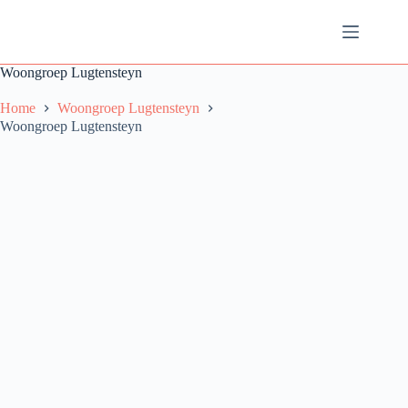
Ga
naar
de
inhoud
Woongroep Lugtensteyn
Home
Woongroep Lugtensteyn
Woongroep Lugtensteyn