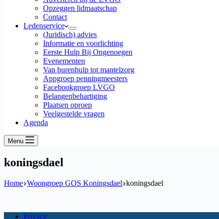
Opzeggen lidmaatschap
Contact
Ledenservice
(Juridisch) advies
Informatie en voorlichting
Eerste Hulp Bij Ongenoegen
Evenementen
Van burenhulp tot mantelzorg
Appgroep penningmeesters
Facebookgroep LVGO
Belangenbehartiging
Plaatsen oproep
Veelgestelde vragen
Agenda
Menu
koningsdael
Home
Woongroep GOS Koningsdael
koningsdael
Privacy