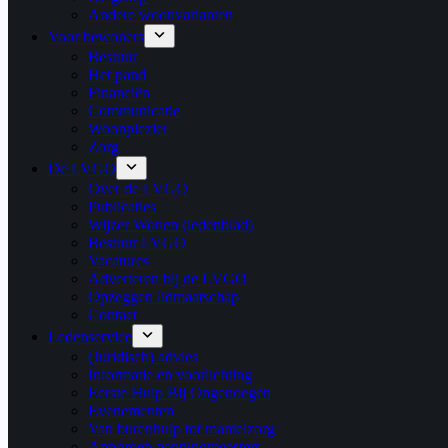
Andere woonvarianten
Voor bewoners
Bestuur
Het pand
Financiën
Communicatie
Woonplezier
Zorg
De LVGO
Over de LVGO
Publicaties
Wijzer Wonen (ledenblad)
Bestuur LVGO
Vacatures
Adverteren bij de LVGO
Opzeggen lidmaatschap
Contact
Ledenservice
(Juridisch) advies
Informatie en voorlichting
Eerste Hulp Bij Ongenoegen
Evenementen
Van burenhulp tot mantelzorg
Appgroep penningmeesters