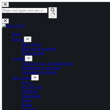
Ga
naar
de
inhoud
Geen
resultaten
Home
Nieuws
Meer nieuws
Blog van de voorzitter
Nieuwsarchief
Locaties
Vind een woon- of initiatiefgroep
Wachtlijsten en oproepen
Vermelden of wijzigen
Voor starters
Wat is …
Iets voor mij?
Oriënteren
Stappenplan
Huren
Kopen
De groep