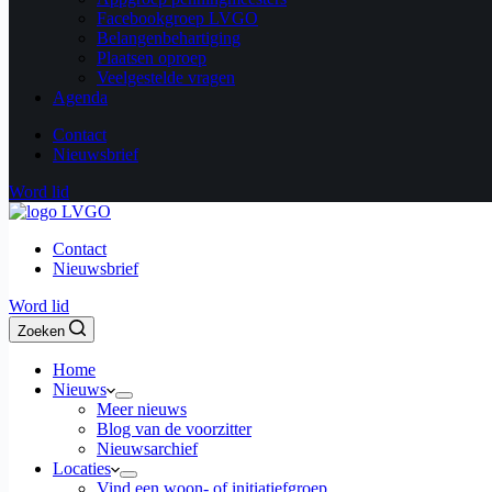
Facebookgroep LVGO
Belangenbehartiging
Plaatsen oproep
Veelgestelde vragen
Agenda
Contact
Nieuwsbrief
Word lid
Contact
Nieuwsbrief
Word lid
Zoeken
Home
Nieuws
Meer nieuws
Blog van de voorzitter
Nieuwsarchief
Locaties
Vind een woon- of initiatiefgroep