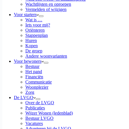
Wachtlijsten en oproepen
Vermelden of wijzigen
Voor starters
Wat is …
Iets voor mij?
Oriënteren
Stappenplan
Huren
Kopen
De groep
Andere woonvarianten
Voor bewoners
Bestuur
Het pand
Financiën
Communicatie
Woonplezier
Zorg
De LVGO
Over de LVGO
Publicaties
Wijzer Wonen (ledenblad)
Bestuur LVGO
Vacatures
Adverteren bij de LVGO