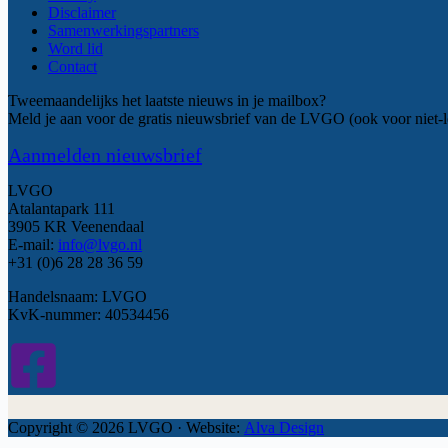
Disclaimer
Samenwerkingspartners
Word lid
Contact
Tweemaandelijks het laatste nieuws in je mailbox?
Meld je aan voor de gratis nieuwsbrief van de LVGO (ook voor niet-l
Aanmelden nieuwsbrief
LVGO
Atalantapark 111
3905 KR Veenendaal
E-mail:
info@lvgo.nl
+31 (0)6 28 28 36 59
Handelsnaam: LVGO
KvK-nummer: 40534456
Copyright © 2026 LVGO · Website:
Alva Design