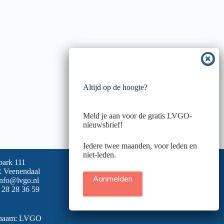
Altijd op de hoogte?
Meld je aan voor de gratis LVGO-
nieuwsbrief!
Iedere twee maanden, voor leden en
niet-leden.
park 111
 Veenendaal
Aanmelden
info@lvgo.nl
 28 28 36 59
snaam: LVGO