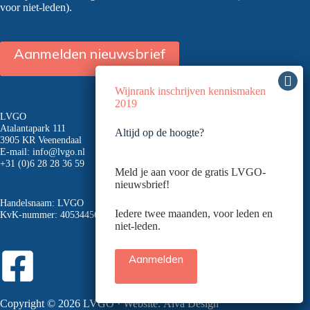
voor niet-leden).
Aanmelden nieuwsbrief
Wijnrank inschrijven kennismaken
2019
LVGO
Atalantapark 111
Altijd op de hoogte?
3905 KR Veenendaal
E-mail:
info@lvgo.nl
+31 (0)6 28 28 36 59
Meld je aan voor de gratis LVGO-
nieuwsbrief!
Handelsnaam: LVGO
Iedere twee maanden, voor leden en
KvK-nummer: 40534456
niet-leden.
Aanmelden
Copyright © 2026 LVGO · Website:
Alva Design