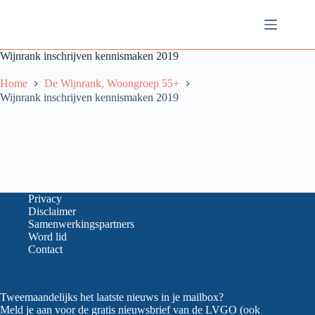
Ga
naar
de
inhoud
Wijnrank inschrijven kennismaken 2019
Home
De Wijnrank, Woongroep 55+
Wijnrank inschrijven kennismaken 2019
Privacy
Disclaimer
Samenwerkingspartners
Word lid
Contact
Tweemaandelijks het laatste nieuws in je mailbox?
Meld je aan voor de gratis nieuwsbrief van de LVGO (ook