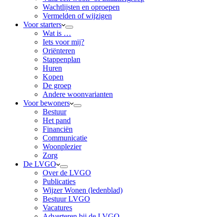
Wachtlijsten en oproepen
Vermelden of wijzigen
Voor starters
Wat is …
Iets voor mij?
Oriënteren
Stappenplan
Huren
Kopen
De groep
Andere woonvarianten
Voor bewoners
Bestuur
Het pand
Financiën
Communicatie
Woonplezier
Zorg
De LVGO
Over de LVGO
Publicaties
Wijzer Wonen (ledenblad)
Bestuur LVGO
Vacatures
Adverteren bij de LVGO