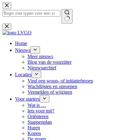
Ga
naar
de
inhoud
Geen
resultaten
Home
Nieuws
Meer nieuws
Blog van de voorzitter
Nieuwsarchief
Locaties
Vind een woon- of initiatiefgroep
Wachtlijsten en oproepen
Vermelden of wijzigen
Voor starters
Wat is …
Iets voor mij?
Oriënteren
Stappenplan
Huren
Kopen
De groep