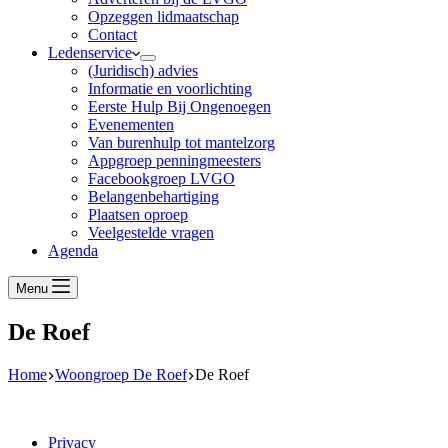
Opzeggen lidmaatschap
Contact
Ledenservice
(Juridisch) advies
Informatie en voorlichting
Eerste Hulp Bij Ongenoegen
Evenementen
Van burenhulp tot mantelzorg
Appgroep penningmeesters
Facebookgroep LVGO
Belangenbehartiging
Plaatsen oproep
Veelgestelde vragen
Agenda
Menu
De Roef
Home
Woongroep De Roef
De Roef
Privacy