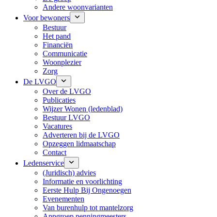
Andere woonvarianten
Voor bewoners
Bestuur
Het pand
Financiën
Communicatie
Woonplezier
Zorg
De LVGO
Over de LVGO
Publicaties
Wijzer Wonen (ledenblad)
Bestuur LVGO
Vacatures
Adverteren bij de LVGO
Opzeggen lidmaatschap
Contact
Ledenservice
(Juridisch) advies
Informatie en voorlichting
Eerste Hulp Bij Ongenoegen
Evenementen
Van burenhulp tot mantelzorg
Appgroep penningmeesters