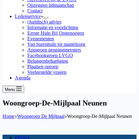
Opzeggen lidmaatschap
Contact
Ledenservice
(Juridisch) advies
Informatie en voorlichting
Eerste Hulp Bij Ongenoegen
Evenementen
Van burenhulp tot mantelzorg
Appgroep penningmeesters
Facebookgroep LVGO
Belangenbehartiging
Plaatsen oproep
Veelgestelde vragen
Agenda
Menu
Woongroep-De-Mijlpaal Neunen
Home
Woongroep De Mijlpaal
Woongroep-De-Mijlpaal Neunen
Privacy