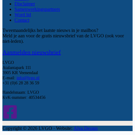
Disclaimer
Samenwerkingspartners
Word lid
Contact
Tweemaandelijks het laatste nieuws in je mailbox?
Meld je aan voor de gratis nieuwsbrief van de LVGO (ook voor
niet-leden).
Aanmelden nieuwsbrief
LVGO
Atalantapark 111
3905 KR Veenendaal
E-mail:
info@lvgo.nl
+31 (0)6 28 28 36 59
Handelsnaam: LVGO
KvK-nummer: 40534456
Copyright © 2026 LVGO · Website:
Alva Design