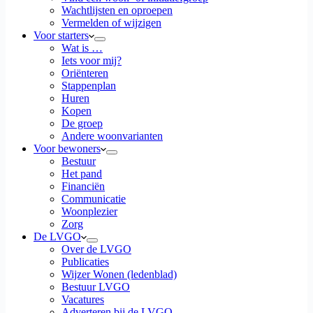
Wachtlijsten en oproepen
Vermelden of wijzigen
Voor starters
Wat is …
Iets voor mij?
Oriënteren
Stappenplan
Huren
Kopen
De groep
Andere woonvarianten
Voor bewoners
Bestuur
Het pand
Financiën
Communicatie
Woonplezier
Zorg
De LVGO
Over de LVGO
Publicaties
Wijzer Wonen (ledenblad)
Bestuur LVGO
Vacatures
Adverteren bij de LVGO