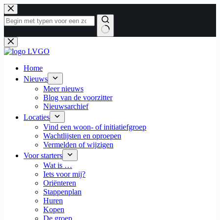
Ga
naar
de
inhoud
Geen
resultaten
Home
Nieuws
Meer nieuws
Blog van de voorzitter
Nieuwsarchief
Locaties
Vind een woon- of initiatiefgroep
Wachtlijsten en oproepen
Vermelden of wijzigen
Voor starters
Wat is …
Iets voor mij?
Oriënteren
Stappenplan
Huren
Kopen
De groep