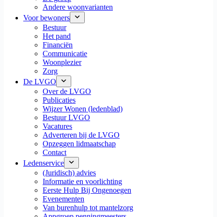
Andere woonvarianten
Voor bewoners
Bestuur
Het pand
Financiën
Communicatie
Woonplezier
Zorg
De LVGO
Over de LVGO
Publicaties
Wijzer Wonen (ledenblad)
Bestuur LVGO
Vacatures
Adverteren bij de LVGO
Opzeggen lidmaatschap
Contact
Ledenservice
(Juridisch) advies
Informatie en voorlichting
Eerste Hulp Bij Ongenoegen
Evenementen
Van burenhulp tot mantelzorg
Appgroep penningmeesters