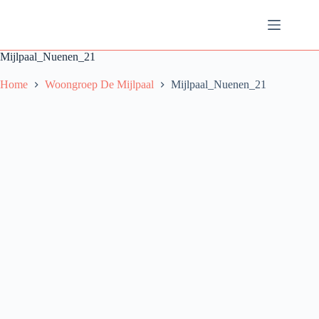
Ga
naar
de
inhoud
Mijlpaal_Nuenen_21
Home
Woongroep De Mijlpaal
Mijlpaal_Nuenen_21