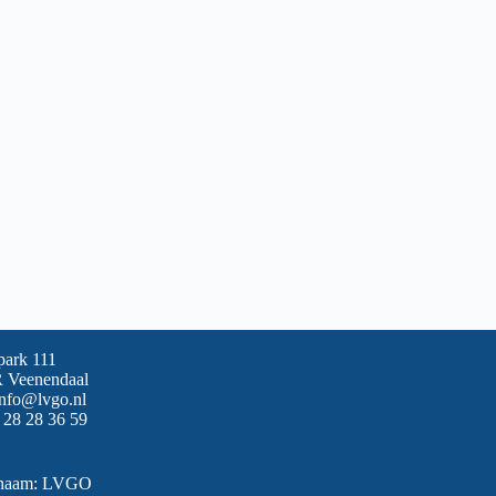
park 111
 Veenendaal
info@lvgo.nl
 28 28 36 59
snaam: LVGO