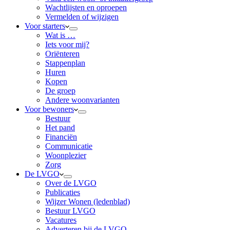
Wachtlijsten en oproepen
Vermelden of wijzigen
Voor starters
Wat is …
Iets voor mij?
Oriënteren
Stappenplan
Huren
Kopen
De groep
Andere woonvarianten
Voor bewoners
Bestuur
Het pand
Financiën
Communicatie
Woonplezier
Zorg
De LVGO
Over de LVGO
Publicaties
Wijzer Wonen (ledenblad)
Bestuur LVGO
Vacatures
Adverteren bij de LVGO