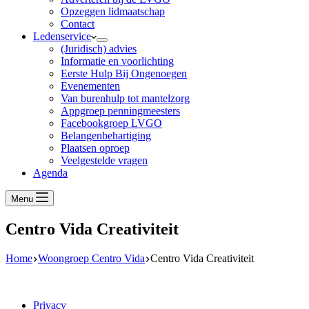
Opzeggen lidmaatschap
Contact
Ledenservice
(Juridisch) advies
Informatie en voorlichting
Eerste Hulp Bij Ongenoegen
Evenementen
Van burenhulp tot mantelzorg
Appgroep penningmeesters
Facebookgroep LVGO
Belangenbehartiging
Plaatsen oproep
Veelgestelde vragen
Agenda
Menu
Centro Vida Creativiteit
Home
Woongroep Centro Vida
Centro Vida Creativiteit
Privacy