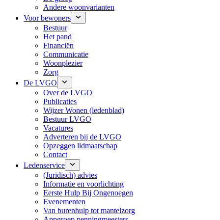
Andere woonvarianten
Voor bewoners
Bestuur
Het pand
Financiën
Communicatie
Woonplezier
Zorg
De LVGO
Over de LVGO
Publicaties
Wijzer Wonen (ledenblad)
Bestuur LVGO
Vacatures
Adverteren bij de LVGO
Opzeggen lidmaatschap
Contact
Ledenservice
(Juridisch) advies
Informatie en voorlichting
Eerste Hulp Bij Ongenoegen
Evenementen
Van burenhulp tot mantelzorg
Appgroep penningmeesters