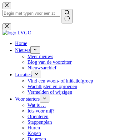
Ga
naar
de
inhoud
Geen
resultaten
Home
Nieuws
Meer nieuws
Blog van de voorzitter
Nieuwsarchief
Locaties
Vind een woon- of initiatiefgroep
Wachtlijsten en oproepen
Vermelden of wijzigen
Voor starters
Wat is …
Iets voor mij?
Oriënteren
Stappenplan
Huren
Kopen
De groep