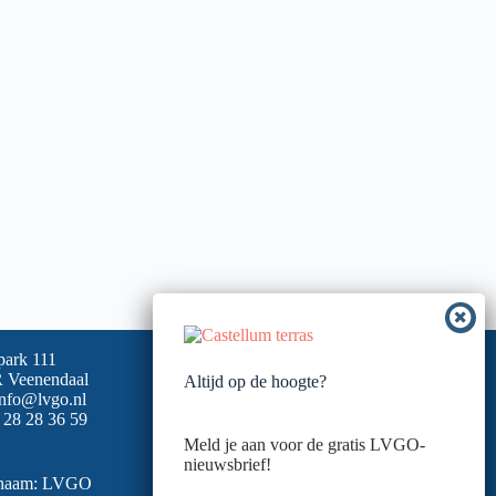
park 111
 Veenendaal
Altijd op de hoogte?
info@lvgo.nl
 28 28 36 59
Meld je aan voor de gratis LVGO-
nieuwsbrief!
snaam: LVGO