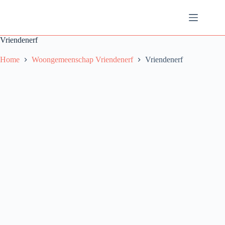
Ga
naar
de
inhoud
Vriendenerf
Home
Woongemeenschap Vriendenerf
Vriendenerf