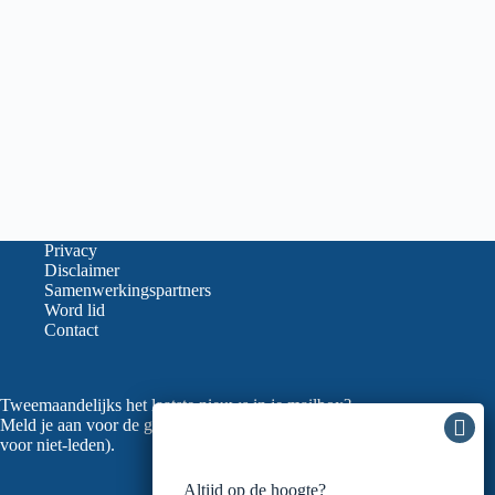
Privacy
Disclaimer
Samenwerkingspartners
Word lid
Contact
Tweemaandelijks het laatste nieuws in je mailbox?
Meld je aan voor de gratis nieuwsbrief van de LVGO (ook
voor niet-leden).
Altijd op de hoogte?