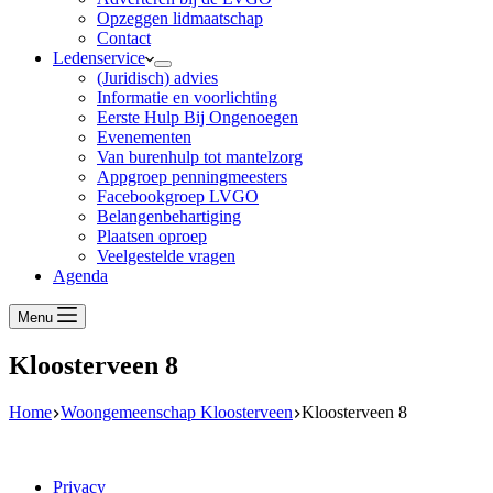
Opzeggen lidmaatschap
Contact
Ledenservice
(Juridisch) advies
Informatie en voorlichting
Eerste Hulp Bij Ongenoegen
Evenementen
Van burenhulp tot mantelzorg
Appgroep penningmeesters
Facebookgroep LVGO
Belangenbehartiging
Plaatsen oproep
Veelgestelde vragen
Agenda
Menu
Kloosterveen 8
Home
Woongemeenschap Kloosterveen
Kloosterveen 8
Privacy