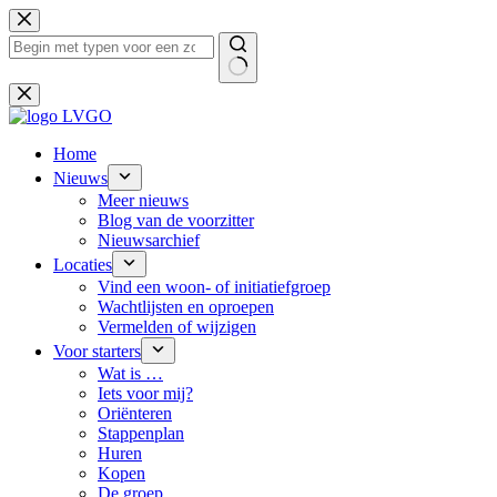
Ga
naar
de
inhoud
Geen
resultaten
Home
Nieuws
Meer nieuws
Blog van de voorzitter
Nieuwsarchief
Locaties
Vind een woon- of initiatiefgroep
Wachtlijsten en oproepen
Vermelden of wijzigen
Voor starters
Wat is …
Iets voor mij?
Oriënteren
Stappenplan
Huren
Kopen
De groep