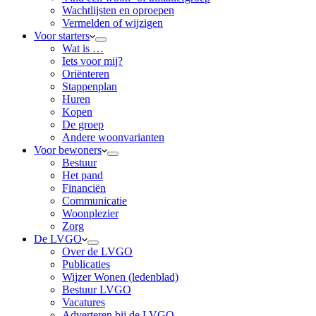
Wachtlijsten en oproepen
Vermelden of wijzigen
Voor starters
Wat is …
Iets voor mij?
Oriënteren
Stappenplan
Huren
Kopen
De groep
Andere woonvarianten
Voor bewoners
Bestuur
Het pand
Financiën
Communicatie
Woonplezier
Zorg
De LVGO
Over de LVGO
Publicaties
Wijzer Wonen (ledenblad)
Bestuur LVGO
Vacatures
Adverteren bij de LVGO