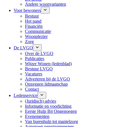
Andere woonvarianten
Voor bewoners
Bestuur
Het pand
Financiën
Communicatie
Woonplezier
Zorg
De LVGO
Over de LVGO
Publicaties
Wijzer Wonen (ledenblad)
Bestuur LVGO
Vacatures
Adverteren bij de LVGO
Opzeggen lidmaatschap
Contact
Ledenservice
(Juridisch) advies
Informatie en voorlichting
Eerste Hulp Bij Ongenoegen
Evenementen
Van burenhulp tot mantelzorg
Appgroep penningmeesters