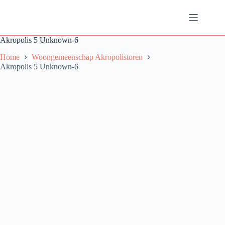
Ga
naar
de
inhoud
Akropolis 5 Unknown-6
Home
Woongemeenschap Akropolistoren
Akropolis 5 Unknown-6